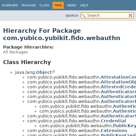
OVERVIEW
PACKAGE
CLASS
TREE
INDEX
HELP
SEARCH:
Hierarchy For Package
com.yubico.yubikit.fido.webauthn
Package Hierarchies:
All Packages
Class Hierarchy
java.lang.
Object
com.yubico.yubikit.fido.webauthn.
AttestationCo
com.yubico.yubikit.fido.webauthn.
AttestationOb
com.yubico.yubikit.fido.webauthn.
AttestedCrede
com.yubico.yubikit.fido.webauthn.
Authenticator
com.yubico.yubikit.fido.webauthn.
Authenticator
com.yubico.yubikit.fido.webauthn.
Authenticato
com.yubico.yubikit.fido.webauthn.
Authenti
com.yubico.yubikit.fido.webauthn.
Authenti
com.yubico.yubikit.fido.webauthn.
AuthenticatorS
com.yubico.yubikit.fido.webauthn.
Credential
com.yubico.yubikit.fido.webauthn.
PublicKe
com.yubico.yubikit.fido.webauthn.
Extensions
com.yubico.yubikit.fido.webauthn.
PublicKeyCred