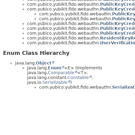
com.yubico.yubikit.fido.webauthn.
PublicKeyCred
com.yubico.yubikit.fido.webauthn.
PublicKeyCred
com.yubico.yubikit.fido.webauthn.
PublicKe
com.yubico.yubikit.fido.webauthn.
PublicKe
com.yubico.yubikit.fido.webauthn.
PublicKeyCred
com.yubico.yubikit.fido.webauthn.
PublicKeyCred
com.yubico.yubikit.fido.webauthn.
PublicKeyCred
com.yubico.yubikit.fido.webauthn.
ResidentKeyR
com.yubico.yubikit.fido.webauthn.
UserVerificat
Enum Class Hierarchy
java.lang.
Object
java.lang.
Enum
<E> (implements
java.lang.
Comparable
<T>,
java.lang.constant.
Constable
,
java.io.
Serializable
)
com.yubico.yubikit.fido.webauthn.
Serializa