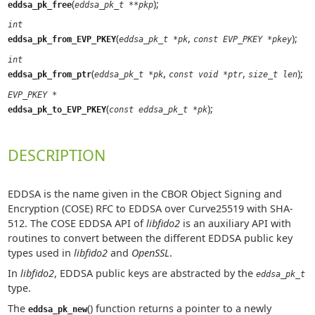
(
);
eddsa_pk_free
eddsa_pk_t **pkp
int
(
,
);
eddsa_pk_from_EVP_PKEY
eddsa_pk_t *pk
const EVP_PKEY *pkey
int
(
,
,
);
eddsa_pk_from_ptr
eddsa_pk_t *pk
const void *ptr
size_t len
EVP_PKEY *
(
);
eddsa_pk_to_EVP_PKEY
const eddsa_pk_t *pk
DESCRIPTION
EDDSA is the name given in the CBOR Object Signing and
Encryption (COSE) RFC to EDDSA over Curve25519 with SHA-
512. The COSE EDDSA API of
libfido2
is an auxiliary API with
routines to convert between the different EDDSA public key
types used in
libfido2
and
OpenSSL
.
In
libfido2
, EDDSA public keys are abstracted by the
eddsa_pk_t
type.
The
() function returns a pointer to a newly
eddsa_pk_new