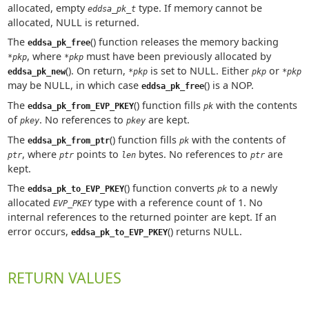
allocated, empty
type. If memory cannot be
eddsa_pk_t
allocated, NULL is returned.
The
() function releases the memory backing
eddsa_pk_free
, where
must have been previously allocated by
*pkp
*pkp
(). On return,
is set to NULL. Either
or
eddsa_pk_new
*pkp
pkp
*pkp
may be NULL, in which case
() is a NOP.
eddsa_pk_free
The
() function fills
with the contents
eddsa_pk_from_EVP_PKEY
pk
of
. No references to
are kept.
pkey
pkey
The
() function fills
with the contents of
eddsa_pk_from_ptr
pk
, where
points to
bytes. No references to
are
ptr
ptr
len
ptr
kept.
The
() function converts
to a newly
eddsa_pk_to_EVP_PKEY
pk
allocated
type with a reference count of 1. No
EVP_PKEY
internal references to the returned pointer are kept. If an
error occurs,
() returns NULL.
eddsa_pk_to_EVP_PKEY
RETURN VALUES