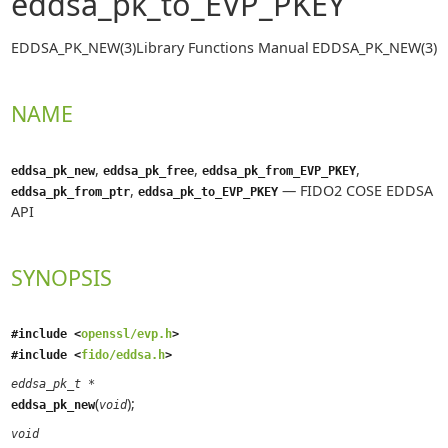
eddsa_pk_to_EVP_PKEY
EDDSA_PK_NEW(3)
Library Functions Manual
EDDSA_PK_NEW(3)
NAME
,
,
,
eddsa_pk_new
eddsa_pk_free
eddsa_pk_from_EVP_PKEY
,
—
FIDO2 COSE EDDSA
eddsa_pk_from_ptr
eddsa_pk_to_EVP_PKEY
API
SYNOPSIS
#include <
openssl/evp.h
>
#include <
fido/eddsa.h
>
eddsa_pk_t *
(
);
eddsa_pk_new
void
void