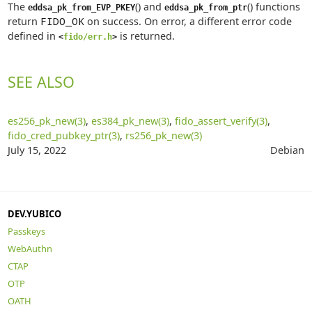
The
() and
() functions
eddsa_pk_from_EVP_PKEY
eddsa_pk_from_ptr
return
FIDO_OK
on success. On error, a different error code
defined in
is returned.
<
fido/err.h
>
SEE ALSO
es256_pk_new(3)
,
es384_pk_new(3)
,
fido_assert_verify(3)
,
fido_cred_pubkey_ptr(3)
,
rs256_pk_new(3)
July 15, 2022
Debian
DEV.YUBICO
Passkeys
WebAuthn
CTAP
OTP
OATH