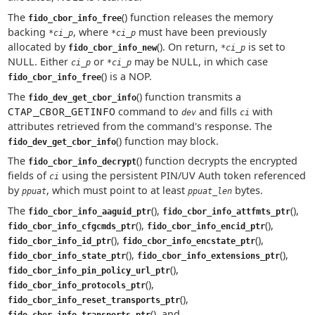
The
() function releases the memory
fido_cbor_info_free
backing
, where
must have been previously
*ci_p
*ci_p
allocated by
(). On return,
is set to
fido_cbor_info_new
*ci_p
NULL. Either
or
may be NULL, in which case
ci_p
*ci_p
() is a NOP.
fido_cbor_info_free
The
() function transmits a
fido_dev_get_cbor_info
CTAP_CBOR_GETINFO
command to
and fills
with
dev
ci
attributes retrieved from the command's response. The
() function may block.
fido_dev_get_cbor_info
The
() function decrypts the encrypted
fido_cbor_info_decrypt
fields of
using the persistent PIN/UV Auth token referenced
ci
by
, which must point to at least
bytes.
ppuat
ppuat_len
The
(),
(),
fido_cbor_info_aaguid_ptr
fido_cbor_info_attfmts_ptr
(),
(),
fido_cbor_info_cfgcmds_ptr
fido_cbor_info_encid_ptr
(),
(),
fido_cbor_info_id_ptr
fido_cbor_info_encstate_ptr
(),
(),
fido_cbor_info_state_ptr
fido_cbor_info_extensions_ptr
(),
fido_cbor_info_pin_policy_url_ptr
(),
fido_cbor_info_protocols_ptr
(),
fido_cbor_info_reset_transports_ptr
(), and