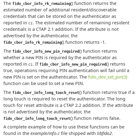
The
() function returns the
fido_cbor_info_rk_remaining
estimated number of additional resident/discoverable
credentials that can be stored on the authenticator as
reported in
. The estimated number of remaining resident
ci
credentials is a CTAP 2.1 addition. If the attribute is not
advertised by the authenticator, the
() function returns -1.
fido_cbor_info_rk_remaining
The
() function returns
fido_cbor_info_new_pin_required
whether a new PIN is required by the authenticator as
reported in
. If
() returns
ci
fido_cbor_info_new_pin_required
true, operations requiring PIN authentication will fail until a
new PIN is set on the authenticator. The
fido_dev_set_pin(3)
function can be used to set a new PIN.
The
() function returns true if a
fido_cbor_info_long_touch_reset
long touch is required to reset the authenticator. The long
touch for reset attribute is a CTAP 2.2 addition. If the attribute
is not advertised by the authenticator, the
() function returns false.
fido_cbor_info_long_touch_reset
A complete example of how to use these functions can be
found in the
example/info.c
file shipped with
libfido2
.