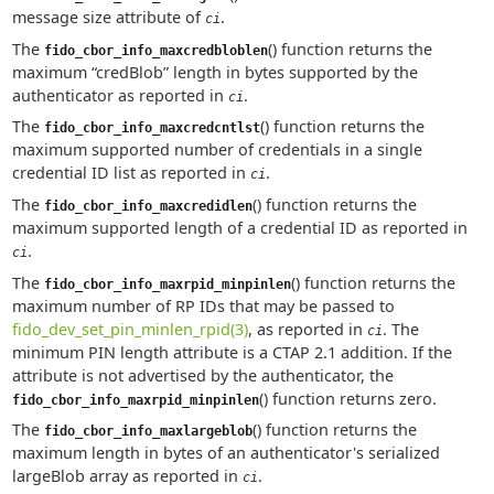
message size attribute of
.
ci
The
() function returns the
fido_cbor_info_maxcredbloblen
maximum “credBlob” length in bytes supported by the
authenticator as reported in
.
ci
The
() function returns the
fido_cbor_info_maxcredcntlst
maximum supported number of credentials in a single
credential ID list as reported in
.
ci
The
() function returns the
fido_cbor_info_maxcredidlen
maximum supported length of a credential ID as reported in
.
ci
The
() function returns the
fido_cbor_info_maxrpid_minpinlen
maximum number of RP IDs that may be passed to
fido_dev_set_pin_minlen_rpid(3)
, as reported in
. The
ci
minimum PIN length attribute is a CTAP 2.1 addition. If the
attribute is not advertised by the authenticator, the
() function returns zero.
fido_cbor_info_maxrpid_minpinlen
The
() function returns the
fido_cbor_info_maxlargeblob
maximum length in bytes of an authenticator's serialized
largeBlob array as reported in
.
ci