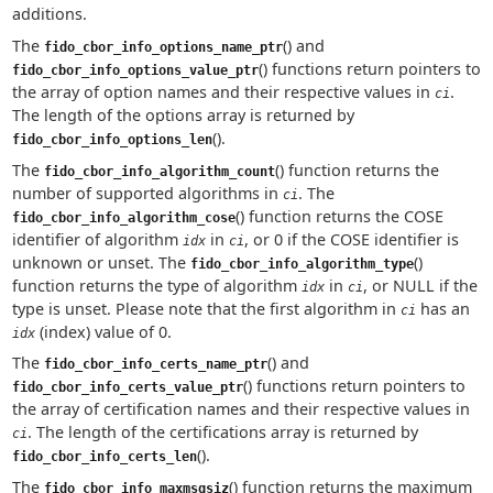
additions.
The
() and
fido_cbor_info_options_name_ptr
() functions return pointers to
fido_cbor_info_options_value_ptr
the array of option names and their respective values in
.
ci
The length of the options array is returned by
().
fido_cbor_info_options_len
The
() function returns the
fido_cbor_info_algorithm_count
number of supported algorithms in
. The
ci
() function returns the COSE
fido_cbor_info_algorithm_cose
identifier of algorithm
in
, or 0 if the COSE identifier is
idx
ci
unknown or unset. The
()
fido_cbor_info_algorithm_type
function returns the type of algorithm
in
, or NULL if the
idx
ci
type is unset. Please note that the first algorithm in
has an
ci
(index) value of 0.
idx
The
() and
fido_cbor_info_certs_name_ptr
() functions return pointers to
fido_cbor_info_certs_value_ptr
the array of certification names and their respective values in
. The length of the certifications array is returned by
ci
().
fido_cbor_info_certs_len
The
() function returns the maximum
fido_cbor_info_maxmsgsiz