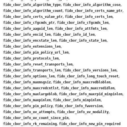
,
,
fido_cbor_info_algorithm_type
fido_cbor_info_algorithm_cose
,
,
fido_cbor_info_algorithm_count
fido_cbor_info_certs_name_ptr
,
,
fido_cbor_info_certs_value_ptr
fido_cbor_info_certs_len
,
,
fido_cbor_info_cfgcmds_ptr
fido_cbor_info_cfgcmds_len
,
,
fido_cbor_info_aaguid_len
fido_cbor_info_attfmts_len
,
,
fido_cbor_info_encid_len
fido_cbor_info_id_len
,
,
fido_cbor_info_encstate_len
fido_cbor_info_state_len
,
fido_cbor_info_extensions_len
,
fido_cbor_info_pin_policy_url_len
,
fido_cbor_info_protocols_len
,
fido_cbor_info_reset_transports_len
,
,
fido_cbor_info_transports_len
fido_cbor_info_versions_len
,
,
fido_cbor_info_options_len
fido_cbor_info_long_touch_reset
,
,
fido_cbor_info_maxmsgsiz
fido_cbor_info_maxcredbloblen
,
,
fido_cbor_info_maxcredcntlst
fido_cbor_info_maxcredidlen
,
,
fido_cbor_info_maxlargeblob
fido_cbor_info_maxrpid_minpinlen
,
,
fido_cbor_info_maxpinlen
fido_cbor_info_minpinlen
,
,
fido_cbor_info_pin_policy
fido_cbor_info_fwversion
,
,
fido_cbor_info_uv_attempts
fido_cbor_info_uv_modality
,
fido_cbor_info_uv_count_since_pin
,
fido_cbor_info_rk_remaining
fido_cbor_info_new_pin_required