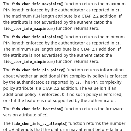
The
() function returns the maximum
fido_cbor_info_maxpinlen
PIN length enforced by the authenticator as reported in
.
ci
The maximum PIN length attribute is a CTAP 2.2 addition. If
the attribute is not advertised by the authenticator, the
() function returns zero.
fido_cbor_info_maxpinlen
The
() function returns the minimum
fido_cbor_info_minpinlen
PIN length enforced by the authenticator as reported in
.
ci
The minimum PIN length attribute is a CTAP 2.1 addition. If
the attribute is not advertised by the authenticator, the
() function returns zero.
fido_cbor_info_minpinlen
The
() function returns information
fido_cbor_info_pin_policy
about whether an additional PIN complexity policy is enforced
by the authenticator, as reported by
The PIN complexity
ci.
policy attribute is a CTAP 2.2 addition. The value is 1 if an
additional policy is enforced, 0 if no such policy is enforced,
or -1 if the feature is not supported by the authenticator.
The
() function returns the firmware
fido_cbor_info_fwversion
version attribute of
.
ci
The
() function returns the number
fido_cbor_info_uv_attempts
of UV attempts that the platform may attempt before falling