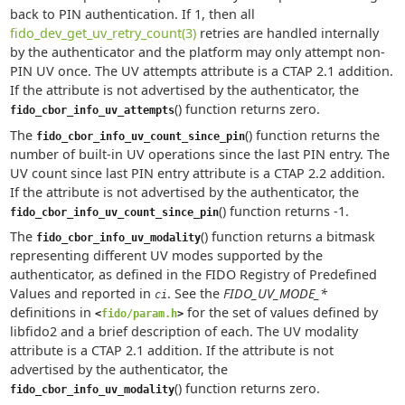
back to PIN authentication. If 1, then all
fido_dev_get_uv_retry_count(3)
retries are handled internally
by the authenticator and the platform may only attempt non-
PIN UV once. The UV attempts attribute is a CTAP 2.1 addition.
If the attribute is not advertised by the authenticator, the
() function returns zero.
fido_cbor_info_uv_attempts
The
() function returns the
fido_cbor_info_uv_count_since_pin
number of built-in UV operations since the last PIN entry. The
UV count since last PIN entry attribute is a CTAP 2.2 addition.
If the attribute is not advertised by the authenticator, the
() function returns -1.
fido_cbor_info_uv_count_since_pin
The
() function returns a bitmask
fido_cbor_info_uv_modality
representing different UV modes supported by the
authenticator, as defined in the FIDO Registry of Predefined
Values and reported in
. See the
FIDO_UV_MODE_*
ci
definitions in
for the set of values defined by
<
fido/param.h
>
libfido2 and a brief description of each. The UV modality
attribute is a CTAP 2.1 addition. If the attribute is not
advertised by the authenticator, the
() function returns zero.
fido_cbor_info_uv_modality