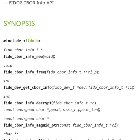
—
FIDO2 CBOR Info API
SYNOPSIS
#include <
fido.h
>
fido_cbor_info_t *
(
);
fido_cbor_info_new
void
void
(
);
fido_cbor_info_free
fido_cbor_info_t **ci_p
int
(
,
);
fido_dev_get_cbor_info
fido_dev_t *dev
fido_cbor_info_t *ci
int
(
,
fido_cbor_info_decrypt
fido_cbor_info_t *ci
,
);
const unsigned char *ppuat
size_t ppuat_len
const unsigned char *
(
);
fido_cbor_info_aaguid_ptr
const fido_cbor_info_t *ci
char **