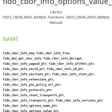
fido_cbor_info_options_value_
Library
FIDO_CBOR_INFO_NEW(3)
Functions
FIDO_CBOR_INFO_NEW(3)
Manual
NAME
,
,
fido_cbor_info_new
fido_cbor_info_free
,
,
fido_dev_get_cbor_info
fido_cbor_info_decrypt
,
,
fido_cbor_info_aaguid_ptr
fido_cbor_info_attfmts_ptr
,
,
fido_cbor_info_encid_ptr
fido_cbor_info_id_ptr
,
,
fido_cbor_info_encstate_ptr
fido_cbor_info_state_ptr
,
fido_cbor_info_extensions_ptr
,
fido_cbor_info_pin_policy_url_ptr
,
fido_cbor_info_protocols_ptr
,
fido_cbor_info_reset_transports_ptr
,
,
fido_cbor_info_transports_ptr
fido_cbor_info_versions_ptr
,
fido_cbor_info_options_name_ptr
,
fido_cbor_info_options_value_ptr