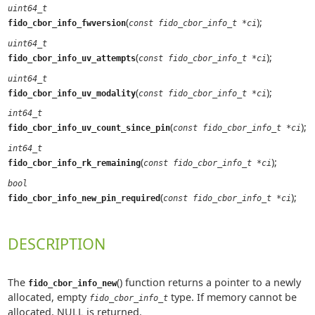
uint64_t
(
);
fido_cbor_info_fwversion
const fido_cbor_info_t *ci
uint64_t
(
);
fido_cbor_info_uv_attempts
const fido_cbor_info_t *ci
uint64_t
(
);
fido_cbor_info_uv_modality
const fido_cbor_info_t *ci
int64_t
(
);
fido_cbor_info_uv_count_since_pin
const fido_cbor_info_t *ci
int64_t
(
);
fido_cbor_info_rk_remaining
const fido_cbor_info_t *ci
bool
(
);
fido_cbor_info_new_pin_required
const fido_cbor_info_t *ci
DESCRIPTION
The
() function returns a pointer to a newly
fido_cbor_info_new
allocated, empty
type. If memory cannot be
fido_cbor_info_t
allocated, NULL is returned.