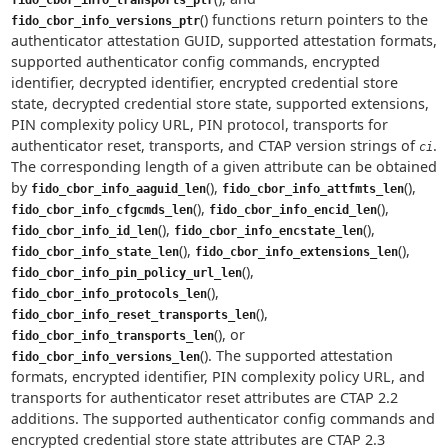
fido_cbor_info_transports_ptr
() functions return pointers to the
fido_cbor_info_versions_ptr
authenticator attestation GUID, supported attestation formats,
supported authenticator config commands, encrypted
identifier, decrypted identifier, encrypted credential store
state, decrypted credential store state, supported extensions,
PIN complexity policy URL, PIN protocol, transports for
authenticator reset, transports, and CTAP version strings of
.
ci
The corresponding length of a given attribute can be obtained
by
(),
(),
fido_cbor_info_aaguid_len
fido_cbor_info_attfmts_len
(),
(),
fido_cbor_info_cfgcmds_len
fido_cbor_info_encid_len
(),
(),
fido_cbor_info_id_len
fido_cbor_info_encstate_len
(),
(),
fido_cbor_info_state_len
fido_cbor_info_extensions_len
(),
fido_cbor_info_pin_policy_url_len
(),
fido_cbor_info_protocols_len
(),
fido_cbor_info_reset_transports_len
(), or
fido_cbor_info_transports_len
(). The supported attestation
fido_cbor_info_versions_len
formats, encrypted identifier, PIN complexity policy URL, and
transports for authenticator reset attributes are CTAP 2.2
additions. The supported authenticator config commands and
encrypted credential store state attributes are CTAP 2.3