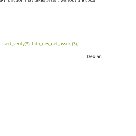
API function that takes
without the
const
assert
assert_verify(3)
,
fido_dev_get_assert(3)
,
Debian