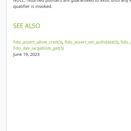
NULL, returned pointers are guaranteed to exist until any 
qualifier is invoked.
SEE ALSO
fido_assert_allow_cred(3)
,
fido_assert_set_authdata(3)
,
fido_
fido_dev_largeblob_get(3)
June 19, 2023