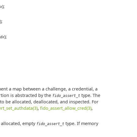
);
x
);
);
dx
;
ment a map between a challenge, a credential, a
rtion is abstracted by the
type. The
fido_assert_t
to be allocated, deallocated, and inspected. For
ert_set_authdata(3)
,
fido_assert_allow_cred(3)
,
y allocated, empty
type. If memory
fido_assert_t