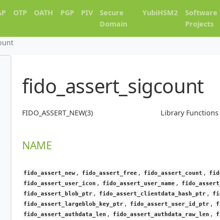
AP
OTP
OATH
PGP
PIV
Secure
YubiHSM2
Software
Domain
Projects
ount
fido_assert_sigcount
FIDO_ASSERT_NEW(3)
Library Function
NAME
,
,
,
fido_assert_new
fido_assert_free
fido_assert_count
fid
,
,
fido_assert_user_icon
fido_assert_user_name
fido_assert
,
,
fido_assert_blob_ptr
fido_assert_clientdata_hash_ptr
fi
,
,
fido_assert_largeblob_key_ptr
fido_assert_user_id_ptr
f
,
,
fido_assert_authdata_len
fido_assert_authdata_raw_len
f