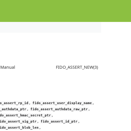
s Manual
FIDO_ASSERT_NEW(3)
,
,
o_assert_rp_id
fido_assert_user_display_name
,
,
_authdata_ptr
fido_assert_authdata_raw_ptr
,
do_assert_hmac_secret_ptr
,
,
ido_assert_sig_ptr
fido_assert_id_ptr
,
ido_assert_blob_len