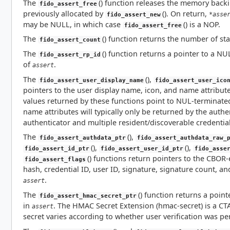
The
() function releases the memory back
fido_assert_free
previously allocated by
(). On return,
*asse
fido_assert_new
may be NULL, in which case
() is a NOP.
fido_assert_free
The
() function returns the number of st
fido_assert_count
The
() function returns a pointer to a NU
fido_assert_rp_id
of
.
assert
The
(),
fido_assert_user_display_name
fido_assert_user_ico
pointers to the user display name, icon, and name attribut
values returned by these functions point to NUL-terminated
name attributes will typically only be returned by the authe
authenticator and multiple resident/discoverable credential
The
(),
fido_assert_authdata_ptr
fido_assert_authdata_raw_
(),
(),
fido_assert_id_ptr
fido_assert_user_id_ptr
fido_asse
() functions return pointers to the CBOR
fido_assert_flags
hash, credential ID, user ID, signature, signature count, a
.
assert
The
() function returns a poin
fido_assert_hmac_secret_ptr
in
. The HMAC Secret Extension (hmac-secret) is a CTA
assert
secret varies according to whether user verification was pe