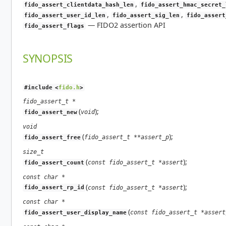
,
fido_assert_clientdata_hash_len
fido_assert_hmac_secret_
,
,
fido_assert_user_id_len
fido_assert_sig_len
fido_assert
—
FIDO2 assertion API
fido_assert_flags
SYNOPSIS
#include <
fido.h
>
fido_assert_t *
(
);
void
fido_assert_new
void
(
);
fido_assert_t **assert_p
fido_assert_free
size_t
(
);
const fido_assert_t *assert
fido_assert_count
const char *
(
);
const fido_assert_t *assert
fido_assert_rp_id
const char *
(
const fido_assert_t *assert
fido_assert_user_display_name