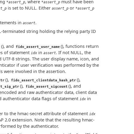
ing
, where
must have been
*assert_p
*assert_p
is set to NULL. Either
or
rt_p
assert_p
*assert_p
atements in
.
assert
L-terminated string holding the relying party ID
(), and
(), functions return
n
fido_assert_user_name
es of statement
in
. If not NULL, the
idx
assert
 UTF-8 strings. The user display name, icon, and
nticator if user verification was performed by the
s were involved in the assertion.
(),
(),
ptr
fido_assert_clientdata_hash_ptr
(),
(), and
rt_sig_ptr
fido_assert_sigcount
-encoded and raw authenticator data, client data
nd authenticator data flags of statement
in
idx
ter to the hmac-secret attribute of statement
idx
P 2.0 extension. Note that the resulting hmac-
rformed by the authenticator.