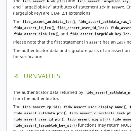
The
() and
fido_assert_blob_ptr
fido_assert_largeblob_key_
and “largeBlobKey” attributes of statement
in
. C
idx
assert
(largeBlobKey) are CTAP 2.1 extensions.
The
(),
fido_assert_authdata_len
fido_assert_authdata_raw_
(),
(),
fido_assert_id_len
fido_assert_user_id_len
fido_asse
(), and
fido_assert_blob_len
fido_assert_largeblob_key_len
Please note that the first statement in
has an
(ind
assert
idx
The authenticator data and signature parts of an assertion 
for verification.
RETURN VALUES
The authenticator data returned by
fido_assert_authdata_p
from the authenticator.
The
(),
(),
fido_assert_rp_id
fido_assert_user_display_name
(),
fido_assert_authdata_ptr
fido_assert_clientdata_hash_pt
(),
(),
fido_assert_user_id_ptr
fido_assert_sig_ptr
fido_ass
() functions may return NULL 
fido_assert_largeblob_key_ptr