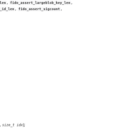
,
,
len
fido_assert_largeblob_key_len
,
,
_id_len
fido_assert_sigcount
,
);
size_t idx