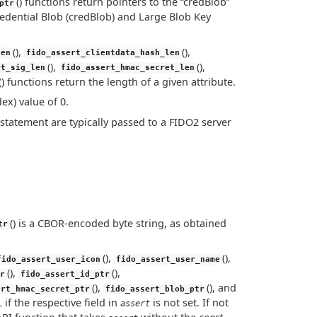
() functions return pointers to the “credBlob”
ptr
redential Blob (credBlob) and Large Blob Key
(),
(),
len
fido_assert_clientdata_hash_len
(),
(),
rt_sig_len
fido_assert_hmac_secret_len
() functions return the length of a given attribute.
ex) value of 0.
statement are typically passed to a FIDO2 server
() is a CBOR-encoded byte string, as obtained
tr
(),
(),
fido_assert_user_icon
fido_assert_user_name
(),
(),
r
fido_assert_id_ptr
(),
(), and
ert_hmac_secret_ptr
fido_assert_blob_ptr
if the respective field in
is not set. If not
assert