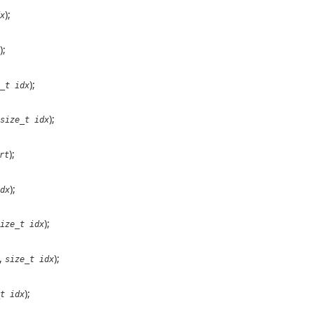
);
x
);
);
_t idx
);
size_t idx
);
rt
);
dx
);
ize_t idx
,
);
size_t idx
);
t idx