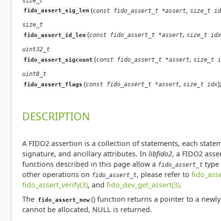
size_t
(
,
const fido_assert_t *assert
size_t id
fido_assert_sig_len
size_t
(
,
const fido_assert_t *assert
size_t idx
fido_assert_id_len
uint32_t
(
,
const fido_assert_t *assert
size_t i
fido_assert_sigcount
uint8_t
(
,
)
const fido_assert_t *assert
size_t idx
fido_assert_flags
DESCRIPTION
A FIDO2 assertion is a collection of statements, each state
signature, and ancillary attributes. In
libfido2
, a FIDO2 asse
functions described in this page allow a
type 
fido_assert_t
other operations on
, please refer to
fido_ass
fido_assert_t
fido_assert_verify(3)
, and
fido_dev_get_assert(3)
.
The
() function returns a pointer to a newl
fido_assert_new
cannot be allocated, NULL is returned.