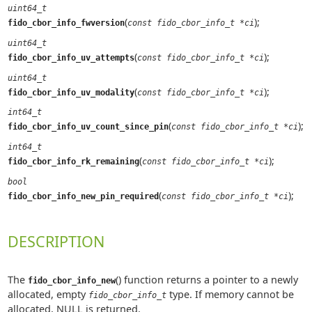
uint64_t
(
);
fido_cbor_info_fwversion
const fido_cbor_info_t *ci
uint64_t
(
);
fido_cbor_info_uv_attempts
const fido_cbor_info_t *ci
uint64_t
(
);
fido_cbor_info_uv_modality
const fido_cbor_info_t *ci
int64_t
(
);
fido_cbor_info_uv_count_since_pin
const fido_cbor_info_t *ci
int64_t
(
);
fido_cbor_info_rk_remaining
const fido_cbor_info_t *ci
bool
(
);
fido_cbor_info_new_pin_required
const fido_cbor_info_t *ci
DESCRIPTION
The
() function returns a pointer to a newly
fido_cbor_info_new
allocated, empty
type. If memory cannot be
fido_cbor_info_t
allocated, NULL is returned.