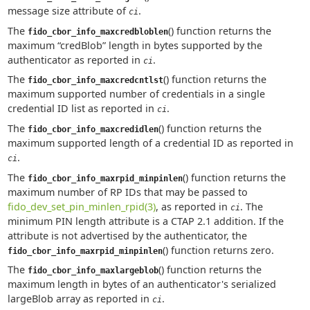
message size attribute of
.
ci
The
() function returns the
fido_cbor_info_maxcredbloblen
maximum “credBlob” length in bytes supported by the
authenticator as reported in
.
ci
The
() function returns the
fido_cbor_info_maxcredcntlst
maximum supported number of credentials in a single
credential ID list as reported in
.
ci
The
() function returns the
fido_cbor_info_maxcredidlen
maximum supported length of a credential ID as reported in
.
ci
The
() function returns the
fido_cbor_info_maxrpid_minpinlen
maximum number of RP IDs that may be passed to
fido_dev_set_pin_minlen_rpid(3)
, as reported in
. The
ci
minimum PIN length attribute is a CTAP 2.1 addition. If the
attribute is not advertised by the authenticator, the
() function returns zero.
fido_cbor_info_maxrpid_minpinlen
The
() function returns the
fido_cbor_info_maxlargeblob
maximum length in bytes of an authenticator's serialized
largeBlob array as reported in
.
ci