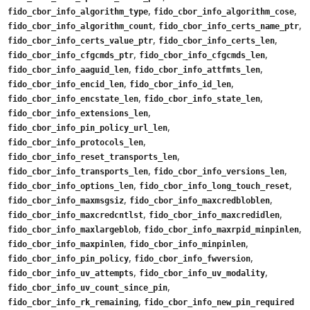
,
,
fido_cbor_info_algorithm_type
fido_cbor_info_algorithm_cose
,
,
fido_cbor_info_algorithm_count
fido_cbor_info_certs_name_ptr
,
,
fido_cbor_info_certs_value_ptr
fido_cbor_info_certs_len
,
,
fido_cbor_info_cfgcmds_ptr
fido_cbor_info_cfgcmds_len
,
,
fido_cbor_info_aaguid_len
fido_cbor_info_attfmts_len
,
,
fido_cbor_info_encid_len
fido_cbor_info_id_len
,
,
fido_cbor_info_encstate_len
fido_cbor_info_state_len
,
fido_cbor_info_extensions_len
,
fido_cbor_info_pin_policy_url_len
,
fido_cbor_info_protocols_len
,
fido_cbor_info_reset_transports_len
,
,
fido_cbor_info_transports_len
fido_cbor_info_versions_len
,
,
fido_cbor_info_options_len
fido_cbor_info_long_touch_reset
,
,
fido_cbor_info_maxmsgsiz
fido_cbor_info_maxcredbloblen
,
,
fido_cbor_info_maxcredcntlst
fido_cbor_info_maxcredidlen
,
,
fido_cbor_info_maxlargeblob
fido_cbor_info_maxrpid_minpinlen
,
,
fido_cbor_info_maxpinlen
fido_cbor_info_minpinlen
,
,
fido_cbor_info_pin_policy
fido_cbor_info_fwversion
,
,
fido_cbor_info_uv_attempts
fido_cbor_info_uv_modality
,
fido_cbor_info_uv_count_since_pin
,
fido_cbor_info_rk_remaining
fido_cbor_info_new_pin_required