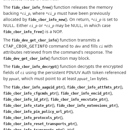
The
() function releases the memory
fido_cbor_info_free
backing
, where
must have been previously
*ci_p
*ci_p
allocated by
(). On return,
is set to
fido_cbor_info_new
*ci_p
NULL. Either
or
may be NULL, in which case
ci_p
*ci_p
() is a NOP.
fido_cbor_info_free
The
() function transmits a
fido_dev_get_cbor_info
CTAP_CBOR_GETINFO
command to
and fills
with
dev
ci
attributes retrieved from the command's response. The
() function may block.
fido_dev_get_cbor_info
The
() function decrypts the encrypted
fido_cbor_info_decrypt
fields of
using the persistent PIN/UV Auth token referenced
ci
by
, which must point to at least
bytes.
ppuat
ppuat_len
The
(),
(),
fido_cbor_info_aaguid_ptr
fido_cbor_info_attfmts_ptr
(),
(),
fido_cbor_info_cfgcmds_ptr
fido_cbor_info_encid_ptr
(),
(),
fido_cbor_info_id_ptr
fido_cbor_info_encstate_ptr
(),
(),
fido_cbor_info_state_ptr
fido_cbor_info_extensions_ptr
(),
fido_cbor_info_pin_policy_url_ptr
(),
fido_cbor_info_protocols_ptr
(),
fido_cbor_info_reset_transports_ptr
(), and