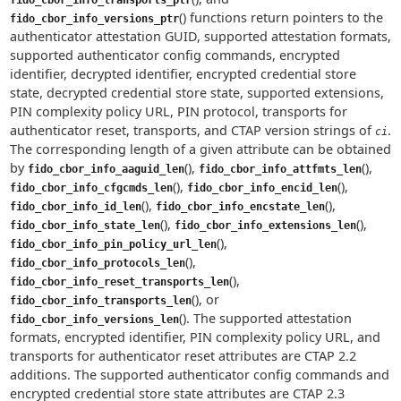
fido_cbor_info_transports_ptr
() functions return pointers to the
fido_cbor_info_versions_ptr
authenticator attestation GUID, supported attestation formats,
supported authenticator config commands, encrypted
identifier, decrypted identifier, encrypted credential store
state, decrypted credential store state, supported extensions,
PIN complexity policy URL, PIN protocol, transports for
authenticator reset, transports, and CTAP version strings of
.
ci
The corresponding length of a given attribute can be obtained
by
(),
(),
fido_cbor_info_aaguid_len
fido_cbor_info_attfmts_len
(),
(),
fido_cbor_info_cfgcmds_len
fido_cbor_info_encid_len
(),
(),
fido_cbor_info_id_len
fido_cbor_info_encstate_len
(),
(),
fido_cbor_info_state_len
fido_cbor_info_extensions_len
(),
fido_cbor_info_pin_policy_url_len
(),
fido_cbor_info_protocols_len
(),
fido_cbor_info_reset_transports_len
(), or
fido_cbor_info_transports_len
(). The supported attestation
fido_cbor_info_versions_len
formats, encrypted identifier, PIN complexity policy URL, and
transports for authenticator reset attributes are CTAP 2.2
additions. The supported authenticator config commands and
encrypted credential store state attributes are CTAP 2.3