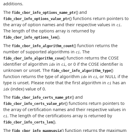
additions.
The
() and
fido_cbor_info_options_name_ptr
() functions return pointers to
fido_cbor_info_options_value_ptr
the array of option names and their respective values in
.
ci
The length of the options array is returned by
().
fido_cbor_info_options_len
The
() function returns the
fido_cbor_info_algorithm_count
number of supported algorithms in
. The
ci
() function returns the COSE
fido_cbor_info_algorithm_cose
identifier of algorithm
in
, or 0 if the COSE identifier is
idx
ci
unknown or unset. The
()
fido_cbor_info_algorithm_type
function returns the type of algorithm
in
, or NULL if the
idx
ci
type is unset. Please note that the first algorithm in
has an
ci
(index) value of 0.
idx
The
() and
fido_cbor_info_certs_name_ptr
() functions return pointers to
fido_cbor_info_certs_value_ptr
the array of certification names and their respective values in
. The length of the certifications array is returned by
ci
().
fido_cbor_info_certs_len
The
() function returns the maximum
fido_cbor_info_maxmsgsiz