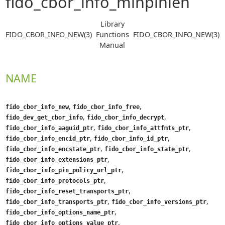
fido_cbor_info_minpinlen
Library
FIDO_CBOR_INFO_NEW(3)
Functions
FIDO_CBOR_INFO_NEW(3)
Manual
NAME
,
,
fido_cbor_info_new
fido_cbor_info_free
,
,
fido_dev_get_cbor_info
fido_cbor_info_decrypt
,
,
fido_cbor_info_aaguid_ptr
fido_cbor_info_attfmts_ptr
,
,
fido_cbor_info_encid_ptr
fido_cbor_info_id_ptr
,
,
fido_cbor_info_encstate_ptr
fido_cbor_info_state_ptr
,
fido_cbor_info_extensions_ptr
,
fido_cbor_info_pin_policy_url_ptr
,
fido_cbor_info_protocols_ptr
,
fido_cbor_info_reset_transports_ptr
,
,
fido_cbor_info_transports_ptr
fido_cbor_info_versions_ptr
,
fido_cbor_info_options_name_ptr
,
fido_cbor_info_options_value_ptr