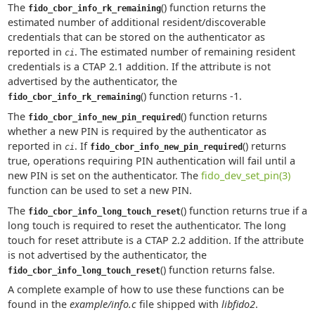
The
() function returns the
fido_cbor_info_rk_remaining
estimated number of additional resident/discoverable
credentials that can be stored on the authenticator as
reported in
. The estimated number of remaining resident
ci
credentials is a CTAP 2.1 addition. If the attribute is not
advertised by the authenticator, the
() function returns -1.
fido_cbor_info_rk_remaining
The
() function returns
fido_cbor_info_new_pin_required
whether a new PIN is required by the authenticator as
reported in
. If
() returns
ci
fido_cbor_info_new_pin_required
true, operations requiring PIN authentication will fail until a
new PIN is set on the authenticator. The
fido_dev_set_pin(3)
function can be used to set a new PIN.
The
() function returns true if a
fido_cbor_info_long_touch_reset
long touch is required to reset the authenticator. The long
touch for reset attribute is a CTAP 2.2 addition. If the attribute
is not advertised by the authenticator, the
() function returns false.
fido_cbor_info_long_touch_reset
A complete example of how to use these functions can be
found in the
example/info.c
file shipped with
libfido2
.