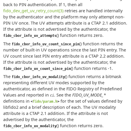
back to PIN authentication. If 1, then all
fido_dev_get_uv_retry_count(3)
retries are handled internally
by the authenticator and the platform may only attempt non-
PIN UV once. The UV attempts attribute is a CTAP 2.1 addition.
If the attribute is not advertised by the authenticator, the
() function returns zero.
fido_cbor_info_uv_attempts
The
() function returns the
fido_cbor_info_uv_count_since_pin
number of built-in UV operations since the last PIN entry. The
UV count since last PIN entry attribute is a CTAP 2.2 addition.
If the attribute is not advertised by the authenticator, the
() function returns -1.
fido_cbor_info_uv_count_since_pin
The
() function returns a bitmask
fido_cbor_info_uv_modality
representing different UV modes supported by the
authenticator, as defined in the FIDO Registry of Predefined
Values and reported in
. See the
FIDO_UV_MODE_*
ci
definitions in
for the set of values defined by
<
fido/param.h
>
libfido2 and a brief description of each. The UV modality
attribute is a CTAP 2.1 addition. If the attribute is not
advertised by the authenticator, the
() function returns zero.
fido_cbor_info_uv_modality