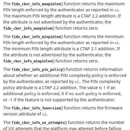
The
() function returns the maximum
fido_cbor_info_maxpinlen
PIN length enforced by the authenticator as reported in
.
ci
The maximum PIN length attribute is a CTAP 2.2 addition. If
the attribute is not advertised by the authenticator, the
() function returns zero.
fido_cbor_info_maxpinlen
The
() function returns the minimum
fido_cbor_info_minpinlen
PIN length enforced by the authenticator as reported in
.
ci
The minimum PIN length attribute is a CTAP 2.1 addition. If
the attribute is not advertised by the authenticator, the
() function returns zero.
fido_cbor_info_minpinlen
The
() function returns information
fido_cbor_info_pin_policy
about whether an additional PIN complexity policy is enforced
by the authenticator, as reported by
The PIN complexity
ci.
policy attribute is a CTAP 2.2 addition. The value is 1 if an
additional policy is enforced, 0 if no such policy is enforced,
or -1 if the feature is not supported by the authenticator.
The
() function returns the firmware
fido_cbor_info_fwversion
version attribute of
.
ci
The
() function returns the number
fido_cbor_info_uv_attempts
of UV attempts that the platform may attempt before falling