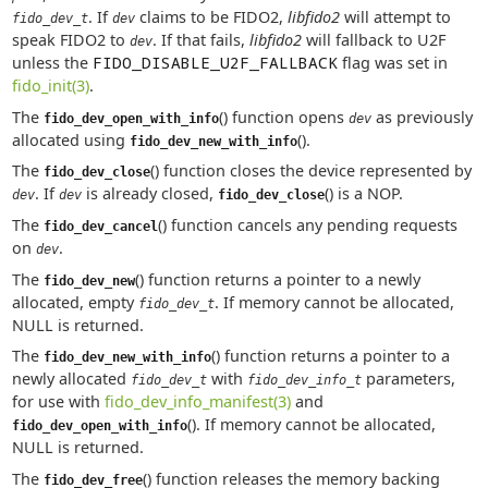
. If
claims to be FIDO2,
libfido2
will attempt to
fido_dev_t
dev
speak FIDO2 to
. If that fails,
libfido2
will fallback to U2F
dev
unless the
FIDO_DISABLE_U2F_FALLBACK
flag was set in
fido_init(3)
.
The
() function opens
as previously
fido_dev_open_with_info
dev
allocated using
().
fido_dev_new_with_info
The
() function closes the device represented by
fido_dev_close
. If
is already closed,
() is a NOP.
dev
dev
fido_dev_close
The
() function cancels any pending requests
fido_dev_cancel
on
.
dev
The
() function returns a pointer to a newly
fido_dev_new
allocated, empty
. If memory cannot be allocated,
fido_dev_t
NULL is returned.
The
() function returns a pointer to a
fido_dev_new_with_info
newly allocated
with
parameters,
fido_dev_t
fido_dev_info_t
for use with
fido_dev_info_manifest(3)
and
(). If memory cannot be allocated,
fido_dev_open_with_info
NULL is returned.
The
() function releases the memory backing
fido_dev_free