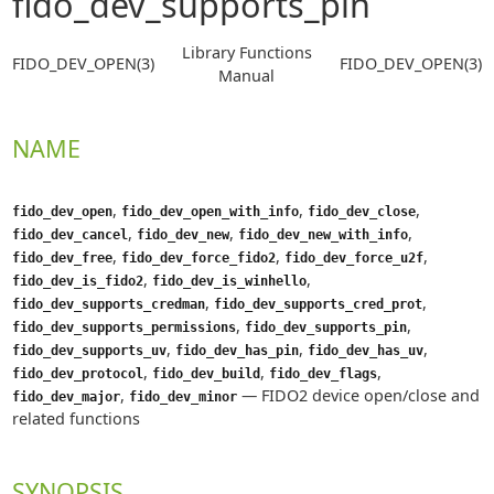
fido_dev_supports_pin
Library Functions
FIDO_DEV_OPEN(3)
FIDO_DEV_OPEN(3)
Manual
NAME
,
,
,
fido_dev_open
fido_dev_open_with_info
fido_dev_close
,
,
,
fido_dev_cancel
fido_dev_new
fido_dev_new_with_info
,
,
,
fido_dev_free
fido_dev_force_fido2
fido_dev_force_u2f
,
,
fido_dev_is_fido2
fido_dev_is_winhello
,
,
fido_dev_supports_credman
fido_dev_supports_cred_prot
,
,
fido_dev_supports_permissions
fido_dev_supports_pin
,
,
,
fido_dev_supports_uv
fido_dev_has_pin
fido_dev_has_uv
,
,
,
fido_dev_protocol
fido_dev_build
fido_dev_flags
,
—
FIDO2 device open/close and
fido_dev_major
fido_dev_minor
related functions
SYNOPSIS