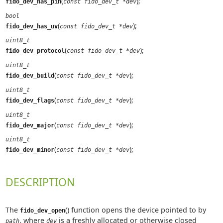
(
);
fido_dev_has_pin
const fido_dev_t *dev
bool
(
);
fido_dev_has_uv
const fido_dev_t *dev
uint8_t
(
);
fido_dev_protocol
const fido_dev_t *dev
uint8_t
(
);
fido_dev_build
const fido_dev_t *dev
uint8_t
(
);
fido_dev_flags
const fido_dev_t *dev
uint8_t
(
);
fido_dev_major
const fido_dev_t *dev
uint8_t
(
);
fido_dev_minor
const fido_dev_t *dev
DESCRIPTION
The
() function opens the device pointed to by
fido_dev_open
, where
is a freshly allocated or otherwise closed
path
dev