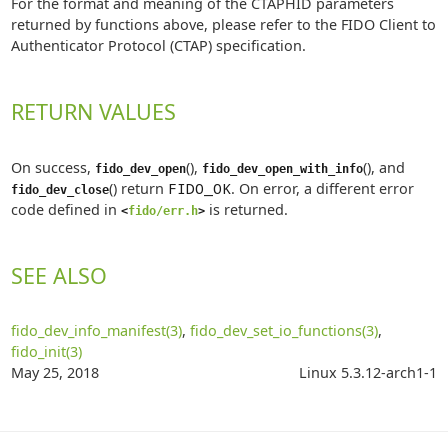
For the format and meaning of the CTAPHID parameters
returned by functions above, please refer to the FIDO Client to
Authenticator Protocol (CTAP) specification.
RETURN VALUES
On success,
(),
(), and
fido_dev_open
fido_dev_open_with_info
() return
FIDO_OK
. On error, a different error
fido_dev_close
code defined in
is returned.
<
fido/err.h
>
SEE ALSO
fido_dev_info_manifest(3)
,
fido_dev_set_io_functions(3)
,
fido_init(3)
May 25, 2018
Linux 5.3.12-arch1-1