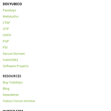
DEV.YUBICO
Passkeys
WebAuthn
CTAP
OTP
OATH
PGP
PIV
Secure Domain
YubiHSM2
Software Projects
RESOURCES
Buy YubiKeys
Blog
Newsletter
Yubico Forum Archive