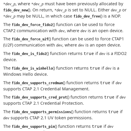
, where
must have been previously allocated by
*dev_p
*dev_p
(). On return,
is set to NULL. Either
or
fido_dev_new
*dev_p
dev_p
may be NULL, in which case
() is a NOP.
*dev_p
fido_dev_free
The
() function can be used to force
fido_dev_force_fido2
CTAP2 communication with
, where
is an open device.
dev
dev
The
() function can be used to force CTAP1
fido_dev_force_u2f
(U2F) communication with
, where
is an open device.
dev
dev
The
() function returns
true
if
is a FIDO2
fido_dev_is_fido2
dev
device.
The
() function returns
true
if
is a
fido_dev_is_winhello
dev
Windows Hello device.
The
() function returns
true
if
fido_dev_supports_credman
dev
supports CTAP 2.1 Credential Management.
The
() function returns
true
if
fido_dev_supports_cred_prot
dev
supports CTAP 2.1 Credential Protection.
The
() function returns
true
if
fido_dev_supports_permissions
supports CTAP 2.1 UV token permissions.
dev
The
() function returns
true
if
fido_dev_supports_pin
dev