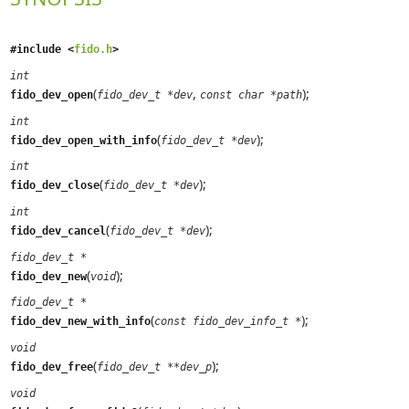
#include <
fido.h
>
int
(
,
);
fido_dev_open
fido_dev_t *dev
const char *path
int
(
);
fido_dev_open_with_info
fido_dev_t *dev
int
(
);
fido_dev_close
fido_dev_t *dev
int
(
);
fido_dev_cancel
fido_dev_t *dev
fido_dev_t *
(
);
fido_dev_new
void
fido_dev_t *
(
);
fido_dev_new_with_info
const fido_dev_info_t *
void
(
);
fido_dev_free
fido_dev_t **dev_p
void