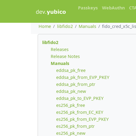
Passkeys
WebAuthn
CT
Home
libfido2
Manuals
fido_cred_x5c_li
libfido2
Releases
Release Notes
Manuals
eddsa_pk_free
eddsa_pk_from_EVP_PKEY
eddsa_pk_from_ptr
eddsa_pk_new
eddsa_pk_to_EVP_PKEY
es256_pk_free
es256_pk_from_EC_KEY
es256_pk_from_EVP_PKEY
es256_pk_from_ptr
es256_pk_new