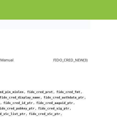
s Manual
FIDO_CRED_NEW(3)
,
,
,
ed_pin_minlen
fido_cred_prot
fido_cred_fmt
,
,
fido_cred_display_name
fido_cred_authdata_ptr
,
,
,
fido_cred_id_ptr
fido_cred_aaguid_ptr
,
,
ido_cred_pubkey_ptr
fido_cred_sig_ptr
,
,
d_x5c_list_ptr
fido_cred_x5c_ptr