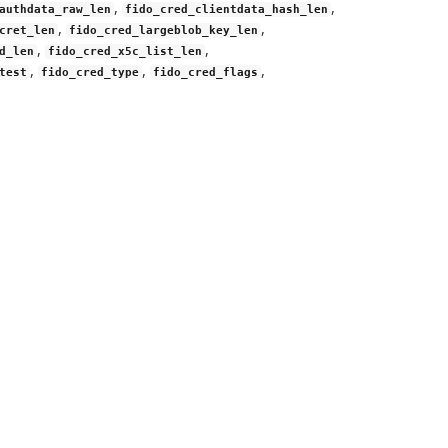
,
,
authdata_raw_len
fido_cred_clientdata_hash_len
,
,
cret_len
fido_cred_largeblob_key_len
,
,
d_len
fido_cred_x5c_list_len
,
,
,
test
fido_cred_type
fido_cred_flags