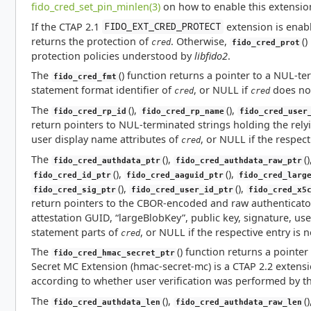
fido_cred_set_pin_minlen(3)
on how to enable this extensio
If the CTAP 2.1
extension is ena
FIDO_EXT_CRED_PROTECT
returns the protection of
. Otherwise,
()
cred
fido_cred_prot
protection policies understood by
libfido2
.
The
() function returns a pointer to a NUL-te
fido_cred_fmt
statement format identifier of
, or NULL if
does not
cred
cred
The
(),
(),
fido_cred_rp_id
fido_cred_rp_name
fido_cred_user
return pointers to NUL-terminated strings holding the rely
user display name attributes of
, or NULL if the respecti
cred
The
(),
(
fido_cred_authdata_ptr
fido_cred_authdata_raw_ptr
(),
(),
fido_cred_id_ptr
fido_cred_aaguid_ptr
fido_cred_larg
(),
(),
fido_cred_sig_ptr
fido_cred_user_id_ptr
fido_cred_x5
return pointers to the CBOR-encoded and raw authenticator 
attestation GUID, “largeBlobKey”, public key, signature, user
statement parts of
, or NULL if the respective entry is n
cred
The
() function returns a pointer
fido_cred_hmac_secret_ptr
Secret MC Extension (hmac-secret-mc) is a CTAP 2.2 extensi
according to whether user verification was performed by th
The
(),
(
fido_cred_authdata_len
fido_cred_authdata_raw_len