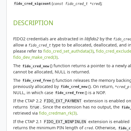
(
);
const fido_cred_t *cred
fido_cred_sigcount
DESCRIPTION
FIDO2 credentials are abstracted in
libfido2
by the
fido_cre
allow a
type to be allocated, deallocated, and 
fido_cred_t
please refer to
fido_cred_set_authdata(3)
,
fido_cred_exclude
fido_dev_make_cred(3)
.
The
() function returns a pointer to a newly 
fido_cred_new
cannot be allocated, NULL is returned.
The
() function releases the memory backin
fido_cred_free
previously allocated by
(). On return,
*cred_p
fido_cred_new
NULL, in which case
() is a NOP.
fido_cred_free
If the CTAP 2.2
extension is enabled o
FIDO_EXT_PAYMENT
returns
. Since the extension has no output, the
true
fido
retrieved via
fido_credman_rk(3)
.
If the CTAP 2.1
extension is enabled
FIDO_EXT_MINPINLEN
returns the minimum PIN length of
. Otherwise,
cred
fido_c