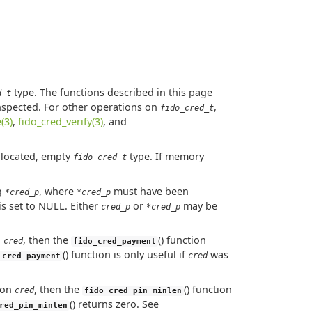
type. The functions described in this page
d_t
inspected. For other operations on
,
fido_cred_t
(3)
,
fido_cred_verify(3)
, and
allocated, empty
type. If memory
fido_cred_t
g
, where
must have been
*cred_p
*cred_p
is set to NULL. Either
or
may be
cred_p
*cred_p
n
, then the
() function
cred
fido_cred_payment
() function is only useful if
was
cred
_cred_payment
 on
, then the
() function
cred
fido_cred_pin_minlen
() returns zero. See
red_pin_minlen