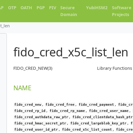
AP
OTP
OATH
PGP
PIV
Secure
YubiHSM2
Software
Domain
Projects
st_len
fido_cred_x5c_list_len
FIDO_CRED_NEW(3)
Library Function
NAME
,
,
,
fido_cred_new
fido_cred_free
fido_cred_payment
fido_cr
,
,
,
fido_cred_rp_id
fido_cred_rp_name
fido_cred_user_name
,
fido_cred_authdata_raw_ptr
fido_cred_clientdata_hash_ptr
,
,
fido_cred_hmac_secret_ptr
fido_cred_largeblob_key_ptr
f
,
,
fido_cred_user_id_ptr
fido_cred_x5c_list_count
fido_cre