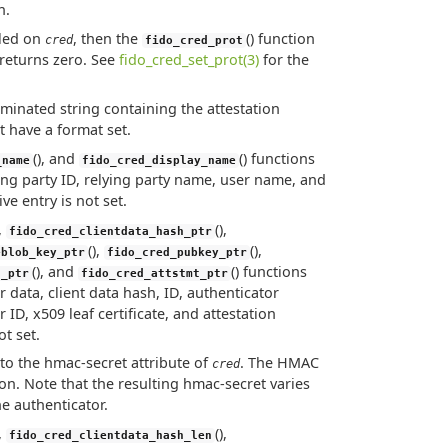
n.
bled on
, then the
() function
cred
fido_cred_prot
 returns zero. See
fido_cred_set_prot(3)
for the
rminated string containing the attestation
 have a format set.
(), and
() functions
_name
fido_cred_display_name
ing party ID, relying party name, user name, and
ve entry is not set.
),
(),
fido_cred_clientdata_hash_ptr
(),
(),
eblob_key_ptr
fido_cred_pubkey_ptr
(), and
() functions
c_ptr
fido_cred_attstmt_ptr
data, client data hash, ID, authenticator
 ID, x509 leaf certificate, and attestation
ot set.
 to the hmac-secret attribute of
. The HMAC
cred
on. Note that the resulting hmac-secret varies
e authenticator.
),
(),
fido_cred_clientdata_hash_len