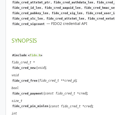
,
,
fido_cred_attstmt_ptr
fido_cred_authdata_len
fido_cred_
,
,
fido_cred_id_len
fido_cred_aaguid_len
fido_cred_hmac_se
,
,
fido_cred_pubkey_len
fido_cred_sig_len
fido_cred_user_i
,
,
fido_cred_x5c_len
fido_cred_attstmt_len
fido_cred_entat
—
FIDO2 credential API
fido_cred_sigcount
SYNOPSIS
#include <
fido.h
>
fido_cred_t *
(
);
void
fido_cred_new
void
(
);
fido_cred_t **cred_p
fido_cred_free
bool
(
);
const fido_cred_t *cred
fido_cred_payment
size_t
(
);
const fido_cred_t *cred
fido_cred_pin_minlen
int