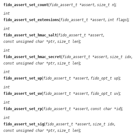
(
,
);
fido_assert_set_count
fido_assert_t *assert
size_t n
int
(
,
);
fido_assert_set_extensions
fido_assert_t *assert
int flags
int
(
,
fido_assert_set_hmac_salt
fido_assert_t *assert
,
);
const unsigned char *ptr
size_t len
int
(
,
,
fido_assert_set_hmac_secret
fido_assert_t *assert
size_t idx
,
);
const unsigned char *ptr
size_t len
int
(
,
);
fido_assert_set_up
fido_assert_t *assert
fido_opt_t up
int
(
,
);
fido_assert_set_uv
fido_assert_t *assert
fido_opt_t uv
int
(
,
);
fido_assert_set_rp
fido_assert_t *assert
const char *id
int
(
,
,
fido_assert_set_sig
fido_assert_t *assert
size_t idx
,
);
const unsigned char *ptr
size_t len