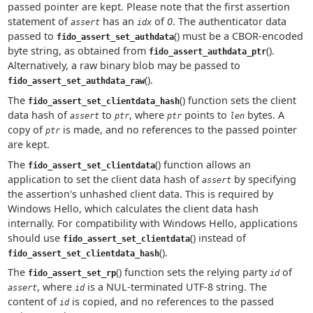
passed pointer are kept. Please note that the first assertion
statement of
has an
of
0
. The authenticator data
assert
idx
passed to
() must be a CBOR-encoded
fido_assert_set_authdata
byte string, as obtained from
().
fido_assert_authdata_ptr
Alternatively, a raw binary blob may be passed to
().
fido_assert_set_authdata_raw
The
() function sets the client
fido_assert_set_clientdata_hash
data hash of
to
, where
points to
bytes. A
assert
ptr
ptr
len
copy of
is made, and no references to the passed pointer
ptr
are kept.
The
() function allows an
fido_assert_set_clientdata
application to set the client data hash of
by specifying
assert
the assertion's unhashed client data. This is required by
Windows Hello, which calculates the client data hash
internally. For compatibility with Windows Hello, applications
should use
() instead of
fido_assert_set_clientdata
().
fido_assert_set_clientdata_hash
The
() function sets the relying party
of
fido_assert_set_rp
id
, where
is a NUL-terminated UTF-8 string. The
assert
id
content of
is copied, and no references to the passed
id