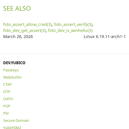
SEE ALSO
fido_assert_allow_cred(3)
,
fido_assert_verify(3)
,
fido_dev_get_assert(3)
,
fido_dev_is_winhello(3)
March 26, 2026
Linux 6.19.11-arch1-1
DEV.YUBICO
Passkeys
WebAuthn
CTAP
OTP
OATH
PGP
PIV
Secure Domain
YubiHSM2