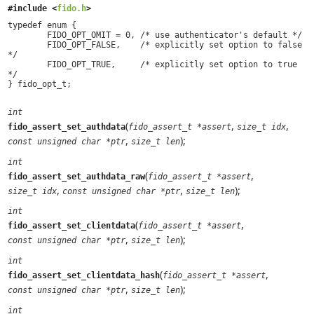
#include <
fido.h
>
typedef enum { 

	FIDO_OPT_OMIT = 0, /* use authenticator's default */ 

	FIDO_OPT_FALSE,    /* explicitly set option to false 
*/ 

        FIDO_OPT_TRUE,     /* explicitly set option to true 
*/ 

int
(
,
,
fido_assert_set_authdata
fido_assert_t *assert
size_t idx
,
);
const unsigned char *ptr
size_t len
int
(
,
fido_assert_set_authdata_raw
fido_assert_t *assert
,
,
);
size_t idx
const unsigned char *ptr
size_t len
int
(
,
fido_assert_set_clientdata
fido_assert_t *assert
,
);
const unsigned char *ptr
size_t len
int
(
,
fido_assert_set_clientdata_hash
fido_assert_t *assert
,
);
const unsigned char *ptr
size_t len
int