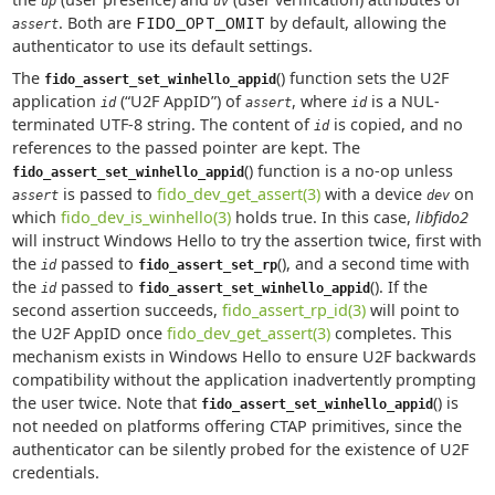
up
uv
. Both are
FIDO_OPT_OMIT
by default, allowing the
assert
authenticator to use its default settings.
The
() function sets the U2F
fido_assert_set_winhello_appid
application
(“U2F AppID”) of
, where
is a NUL-
id
assert
id
terminated UTF-8 string. The content of
is copied, and no
id
references to the passed pointer are kept. The
() function is a no-op unless
fido_assert_set_winhello_appid
is passed to
fido_dev_get_assert(3)
with a device
on
assert
dev
which
fido_dev_is_winhello(3)
holds true. In this case,
libfido2
will instruct Windows Hello to try the assertion twice, first with
the
passed to
(), and a second time with
id
fido_assert_set_rp
the
passed to
(). If the
id
fido_assert_set_winhello_appid
second assertion succeeds,
fido_assert_rp_id(3)
will point to
the U2F AppID once
fido_dev_get_assert(3)
completes. This
mechanism exists in Windows Hello to ensure U2F backwards
compatibility without the application inadvertently prompting
the user twice. Note that
() is
fido_assert_set_winhello_appid
not needed on platforms offering CTAP primitives, since the
authenticator can be silently probed for the existence of U2F
credentials.