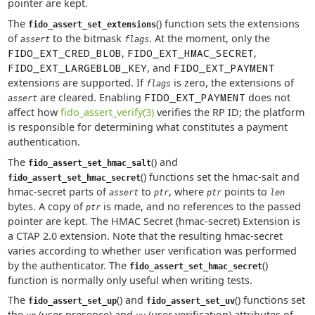
pointer are kept.
The
() function sets the extensions
fido_assert_set_extensions
of
to the bitmask
. At the moment, only the
assert
flags
FIDO_EXT_CRED_BLOB
,
FIDO_EXT_HMAC_SECRET
,
FIDO_EXT_LARGEBLOB_KEY
, and
FIDO_EXT_PAYMENT
extensions are supported. If
is zero, the extensions of
flags
are cleared. Enabling
FIDO_EXT_PAYMENT
does not
assert
affect how
fido_assert_verify(3)
verifies the RP ID; the platform
is responsible for determining what constitutes a payment
authentication.
The
() and
fido_assert_set_hmac_salt
() functions set the hmac-salt and
fido_assert_set_hmac_secret
hmac-secret parts of
to
, where
points to
assert
ptr
ptr
len
bytes. A copy of
is made, and no references to the passed
ptr
pointer are kept. The HMAC Secret (hmac-secret) Extension is
a CTAP 2.0 extension. Note that the resulting hmac-secret
varies according to whether user verification was performed
by the authenticator. The
()
fido_assert_set_hmac_secret
function is normally only useful when writing tests.
The
() and
() functions set
fido_assert_set_up
fido_assert_set_uv
the
(user presence) and
(user verification) attributes of