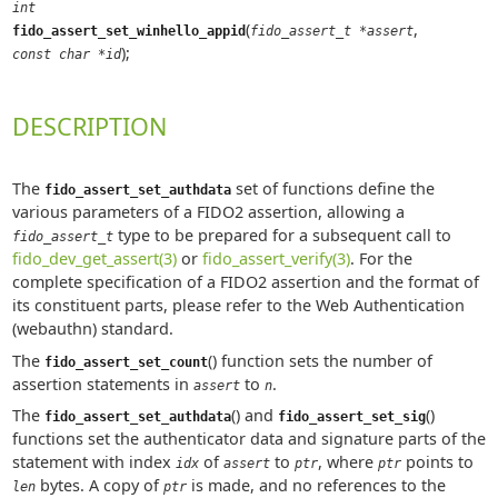
int
(
,
fido_assert_set_winhello_appid
fido_assert_t *assert
);
const char *id
DESCRIPTION
The
set of functions define the
fido_assert_set_authdata
various parameters of a FIDO2 assertion, allowing a
type to be prepared for a subsequent call to
fido_assert_t
fido_dev_get_assert(3)
or
fido_assert_verify(3)
. For the
complete specification of a FIDO2 assertion and the format of
its constituent parts, please refer to the Web Authentication
(webauthn) standard.
The
() function sets the number of
fido_assert_set_count
assertion statements in
to
.
assert
n
The
() and
()
fido_assert_set_authdata
fido_assert_set_sig
functions set the authenticator data and signature parts of the
statement with index
of
to
, where
points to
idx
assert
ptr
ptr
bytes. A copy of
is made, and no references to the
len
ptr