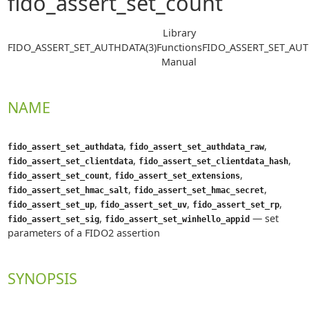
fido_assert_set_count
Library
FIDO_ASSERT_SET_AUTHDATA(3)
Functions
FIDO_ASSERT_SET_AUT
Manual
NAME
,
,
fido_assert_set_authdata
fido_assert_set_authdata_raw
,
,
fido_assert_set_clientdata
fido_assert_set_clientdata_hash
,
,
fido_assert_set_count
fido_assert_set_extensions
,
,
fido_assert_set_hmac_salt
fido_assert_set_hmac_secret
,
,
,
fido_assert_set_up
fido_assert_set_uv
fido_assert_set_rp
,
—
set
fido_assert_set_sig
fido_assert_set_winhello_appid
parameters of a FIDO2 assertion
SYNOPSIS