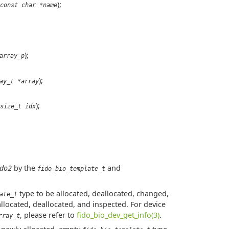
);
const char *name
);
array_p
);
ay_t *array
);
size_t idx
ido2
by the
and
fido_bio_template_t
type to be allocated, deallocated, changed,
ate_t
llocated, deallocated, and inspected. For device
, please refer to
fido_bio_dev_get_info(3)
.
rray_t