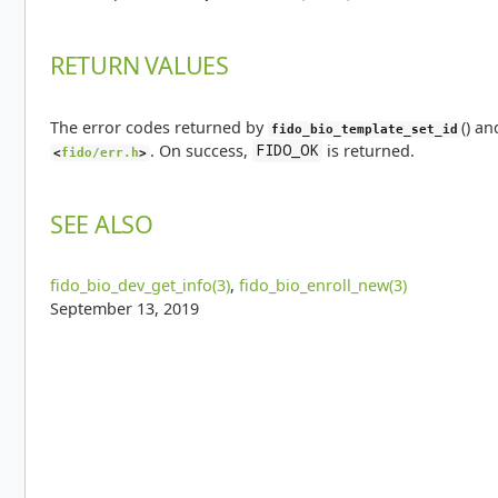
RETURN VALUES
The error codes returned by
() a
fido_bio_template_set_id
. On success,
is returned.
FIDO_OK
<
fido/err.h
>
SEE ALSO
fido_bio_dev_get_info(3)
,
fido_bio_enroll_new(3)
September 13, 2019