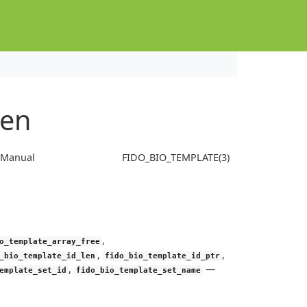
len
s Manual
FIDO_BIO_TEMPLATE(3)
,
o_template_array_free
,
,
_bio_template_id_len
fido_bio_template_id_ptr
,
—
emplate_set_id
fido_bio_template_set_name