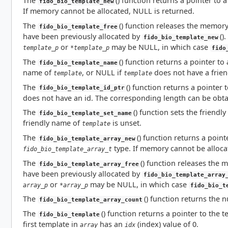
The
() function returns a pointer to 
fido_bio_template_new
If memory cannot be allocated, NULL is returned.
The
() function releases the memor
fido_bio_template_free
have been previously allocated by
()
fido_bio_template_new
or
may be NULL, in which case
template_p
*template_p
fido
The
() function returns a pointer t
fido_bio_template_name
name of
, or NULL if
does not have a frien
template
template
The
() function returns a pointer 
fido_bio_template_id_ptr
does not have an id. The corresponding length can be obt
The
() function sets the friendl
fido_bio_template_set_name
friendly name of
is unset.
template
The
() function returns a point
fido_bio_template_array_new
type. If memory cannot be alloca
fido_bio_template_array_t
The
() function releases the
fido_bio_template_array_free
have been previously allocated by
fido_bio_template_array
or
may be NULL, in which case
array_p
*array_p
fido_bio_t
The
() function returns the
fido_bio_template_array_count
The
() function returns a pointer to the 
fido_bio_template
first template in
has an
(index) value of 0.
array
idx