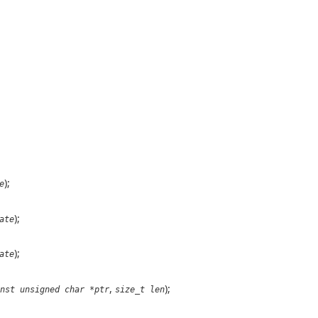
);
e
);
ate
);
ate
,
);
nst unsigned char *ptr
size_t len