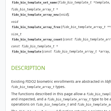
(
,
fido_bio_template_t *template
fido_bio_template_set_name
fido_bio_template_array_t *
(
);
void
fido_bio_template_array_new
void
(
fido_bio_template_array_t **
fido_bio_template_array_free
size_t
(
const fido_bio_template_arr
fido_bio_template_array_count
const fido_bio_template_t *
(
,
const fido_bio_template_array_t *array
fido_bio_template
DESCRIPTION
Existing FIDO2 biometric enrollments are abstracted in
libf
types.
fido_bio_template_array_t
The functions described in this page allow a
fido_bio_templ
and inspected, and a
type to be a
fido_bio_template_array_t
operations on
and
fido_bio_template_t
fido_bio_template_a