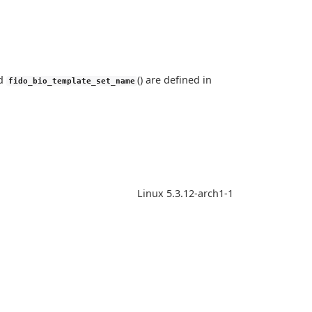
nd
() are defined in
fido_bio_template_set_name
Linux 5.3.12-arch1-1