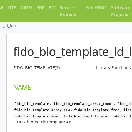
AP
OTP
OATH
PGP
PIV
Secure
YubiHSM2
Software
Domain
Projects
e_id_len
fido_bio_template_id_
FIDO_BIO_TEMPLATE(3)
Library Function
NAME
,
,
fido_bio_template
fido_bio_template_array_count
fido_bi
,
,
fido_bio_template_array_new
fido_bio_template_free
fido
,
,
fido_bio_template_name
fido_bio_template_new
fido_bio_t
FIDO2 biometric template API