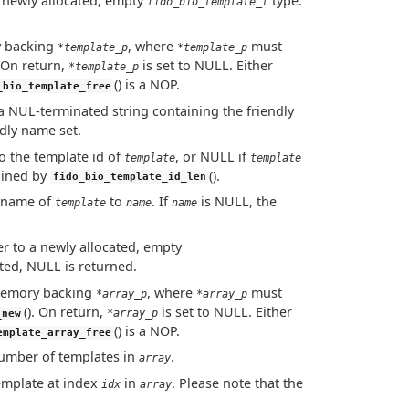
a newly allocated, empty
type.
fido_bio_template_t
y backing
, where
must
*template_p
*template_p
. On return,
is set to NULL. Either
*template_p
() is a NOP.
_bio_template_free
o a NUL-terminated string containing the friendly
dly name set.
to the template id of
, or NULL if
template
template
ained by
().
fido_bio_template_id_len
y name of
to
. If
is NULL, the
template
name
name
er to a newly allocated, empty
ted, NULL is returned.
 memory backing
, where
must
*array_p
*array_p
(). On return,
is set to NULL. Either
*array_p
_new
() is a NOP.
emplate_array_free
 number of templates in
.
array
template at index
in
. Please note that the
idx
array