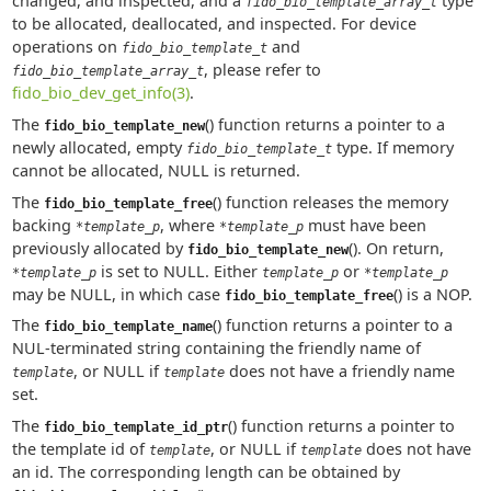
changed, and inspected, and a
type
fido_bio_template_array_t
to be allocated, deallocated, and inspected. For device
operations on
and
fido_bio_template_t
, please refer to
fido_bio_template_array_t
fido_bio_dev_get_info(3)
.
The
() function returns a pointer to a
fido_bio_template_new
newly allocated, empty
type. If memory
fido_bio_template_t
cannot be allocated, NULL is returned.
The
() function releases the memory
fido_bio_template_free
backing
, where
must have been
*template_p
*template_p
previously allocated by
(). On return,
fido_bio_template_new
is set to NULL. Either
or
*template_p
template_p
*template_p
may be NULL, in which case
() is a NOP.
fido_bio_template_free
The
() function returns a pointer to a
fido_bio_template_name
NUL-terminated string containing the friendly name of
, or NULL if
does not have a friendly name
template
template
set.
The
() function returns a pointer to
fido_bio_template_id_ptr
the template id of
, or NULL if
does not have
template
template
an id. The corresponding length can be obtained by