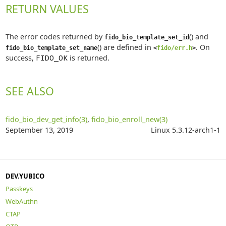
RETURN VALUES
The error codes returned by
() and
fido_bio_template_set_id
() are defined in
. On
fido_bio_template_set_name
<
fido/err.h
>
success,
FIDO_OK
is returned.
SEE ALSO
fido_bio_dev_get_info(3)
,
fido_bio_enroll_new(3)
September 13, 2019
Linux 5.3.12-arch1-1
DEV.YUBICO
Passkeys
WebAuthn
CTAP