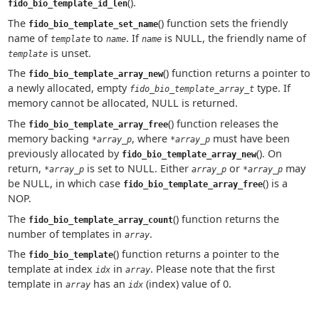
().
fido_bio_template_id_len
The
() function sets the friendly
fido_bio_template_set_name
name of
to
. If
is NULL, the friendly name of
template
name
name
is unset.
template
The
() function returns a pointer to
fido_bio_template_array_new
a newly allocated, empty
type. If
fido_bio_template_array_t
memory cannot be allocated, NULL is returned.
The
() function releases the
fido_bio_template_array_free
memory backing
, where
must have been
*array_p
*array_p
previously allocated by
(). On
fido_bio_template_array_new
return,
is set to NULL. Either
or
may
*array_p
array_p
*array_p
be NULL, in which case
() is a
fido_bio_template_array_free
NOP.
The
() function returns the
fido_bio_template_array_count
number of templates in
.
array
The
() function returns a pointer to the
fido_bio_template
template at index
in
. Please note that the first
idx
array
template in
has an
(index) value of 0.
array
idx