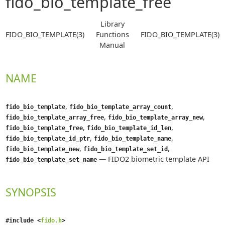
fido_bio_template_free
Library
FIDO_BIO_TEMPLATE(3)
Functions
FIDO_BIO_TEMPLATE(3)
Manual
NAME
,
,
fido_bio_template
fido_bio_template_array_count
,
,
fido_bio_template_array_free
fido_bio_template_array_new
,
,
fido_bio_template_free
fido_bio_template_id_len
,
,
fido_bio_template_id_ptr
fido_bio_template_name
,
,
fido_bio_template_new
fido_bio_template_set_id
—
FIDO2 biometric template API
fido_bio_template_set_name
SYNOPSIS
#include <
fido.h
>