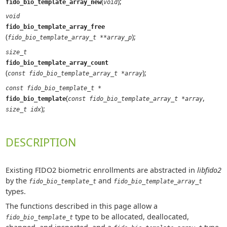
(
);
fido_bio_template_array_new
void
void
fido_bio_template_array_free
(
);
fido_bio_template_array_t **array_p
size_t
fido_bio_template_array_count
(
);
const fido_bio_template_array_t *array
const fido_bio_template_t *
(
,
fido_bio_template
const fido_bio_template_array_t *array
);
size_t idx
DESCRIPTION
Existing FIDO2 biometric enrollments are abstracted in
libfido2
by the
and
fido_bio_template_t
fido_bio_template_array_t
types.
The functions described in this page allow a
type to be allocated, deallocated,
fido_bio_template_t