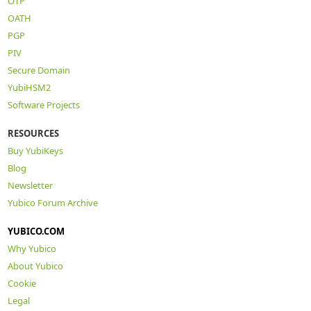
OTP
OATH
PGP
PIV
Secure Domain
YubiHSM2
Software Projects
RESOURCES
Buy YubiKeys
Blog
Newsletter
Yubico Forum Archive
YUBICO.COM
Why Yubico
About Yubico
Cookie
Legal