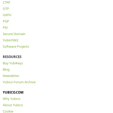
CTAP
OTP
OATH
PGP
PIV
Secure Domain
YubiHSM2
Software Projects
RESOURCES
Buy YubiKeys
Blog
Newsletter
Yubico Forum Archive
YUBICO.COM
Why Yubico
About Yubico
Cookie