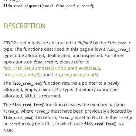
(
);
fido_cred_sigcount
const fido_cred_t *cred
DESCRIPTION
FIDO2 credentials are abstracted in
libfido2
by the
fido_cred_t
type. The functions described in this page allow a
fido_cred_t
type to be allocated, deallocated, and inspected. For other
operations on
, please refer to
fido_cred_t
fido_cred_set_authdata(3)
,
fido_cred_exclude(3)
,
fido_cred_verify(3)
, and
fido_dev_make_cred(3)
.
The
() function returns a pointer to a newly
fido_cred_new
allocated, empty
type. If memory cannot be
fido_cred_t
allocated, NULL is returned.
The
() function releases the memory backing
fido_cred_free
, where
must have been previously allocated by
*cred_p
*cred_p
(). On return,
is set to NULL. Either
fido_cred_new
*cred_p
cred_p
or
may be NULL, in which case
() is a
*cred_p
fido_cred_free
NOP.