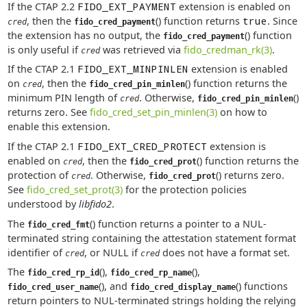
If the CTAP 2.2
FIDO_EXT_PAYMENT
extension is enabled on
, then the
() function returns
true
. Since
cred
fido_cred_payment
the extension has no output, the
() function
fido_cred_payment
is only useful if
was retrieved via
fido_credman_rk(3)
.
cred
If the CTAP 2.1
FIDO_EXT_MINPINLEN
extension is enabled
on
, then the
() function returns the
cred
fido_cred_pin_minlen
minimum PIN length of
. Otherwise,
()
cred
fido_cred_pin_minlen
returns zero. See
fido_cred_set_pin_minlen(3)
on how to
enable this extension.
If the CTAP 2.1
FIDO_EXT_CRED_PROTECT
extension is
enabled on
, then the
() function returns the
cred
fido_cred_prot
protection of
. Otherwise,
() returns zero.
cred
fido_cred_prot
See
fido_cred_set_prot(3)
for the protection policies
understood by
libfido2
.
The
() function returns a pointer to a NUL-
fido_cred_fmt
terminated string containing the attestation statement format
identifier of
, or NULL if
does not have a format set.
cred
cred
The
(),
(),
fido_cred_rp_id
fido_cred_rp_name
(), and
() functions
fido_cred_user_name
fido_cred_display_name
return pointers to NUL-terminated strings holding the relying