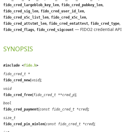
,
,
fido_cred_largeblob_key_len
fido_cred_pubkey_len
,
,
fido_cred_sig_len
fido_cred_user_id_len
,
,
fido_cred_x5c_list_len
fido_cred_x5c_len
,
,
,
fido_cred_attstmt_len
fido_cred_entattest
fido_cred_type
,
—
FIDO2 credential API
fido_cred_flags
fido_cred_sigcount
SYNOPSIS
#include <
fido.h
>
fido_cred_t *
(
);
fido_cred_new
void
void
(
);
fido_cred_free
fido_cred_t **cred_p
bool
(
);
fido_cred_payment
const fido_cred_t *cred
size_t
(
);
fido_cred_pin_minlen
const fido_cred_t *cred