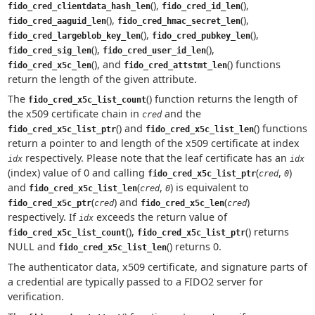
(),
(),
fido_cred_clientdata_hash_len
fido_cred_id_len
(),
(),
fido_cred_aaguid_len
fido_cred_hmac_secret_len
(),
(),
fido_cred_largeblob_key_len
fido_cred_pubkey_len
(),
(),
fido_cred_sig_len
fido_cred_user_id_len
(), and
() functions
fido_cred_x5c_len
fido_cred_attstmt_len
return the length of the given attribute.
The
() function returns the length of
fido_cred_x5c_list_count
the x509 certificate chain in
and the
cred
() and
() functions
fido_cred_x5c_list_ptr
fido_cred_x5c_list_len
return a pointer to and length of the x509 certificate at index
respectively. Please note that the leaf certificate has an
idx
idx
(index) value of 0 and calling
(
,
)
fido_cred_x5c_list_ptr
cred
0
and
(
,
) is equivalent to
fido_cred_x5c_list_len
cred
0
(
) and
(
)
fido_cred_x5c_ptr
cred
fido_cred_x5c_len
cred
respectively. If
exceeds the return value of
idx
(),
() returns
fido_cred_x5c_list_count
fido_cred_x5c_list_ptr
NULL and
() returns 0.
fido_cred_x5c_list_len
The authenticator data, x509 certificate, and signature parts of
a credential are typically passed to a FIDO2 server for
verification.