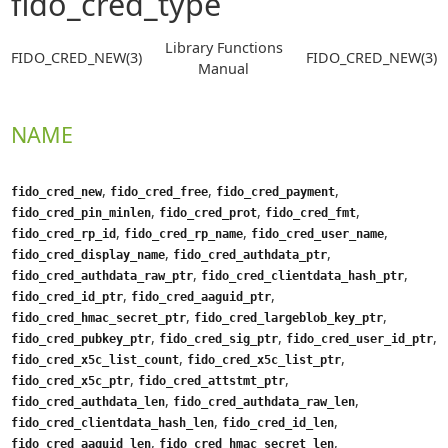
fido_cred_type
Library Functions
FIDO_CRED_NEW(3)
FIDO_CRED_NEW(3)
Manual
NAME
,
,
,
fido_cred_new
fido_cred_free
fido_cred_payment
,
,
,
fido_cred_pin_minlen
fido_cred_prot
fido_cred_fmt
,
,
,
fido_cred_rp_id
fido_cred_rp_name
fido_cred_user_name
,
,
fido_cred_display_name
fido_cred_authdata_ptr
,
,
fido_cred_authdata_raw_ptr
fido_cred_clientdata_hash_ptr
,
,
fido_cred_id_ptr
fido_cred_aaguid_ptr
,
,
fido_cred_hmac_secret_ptr
fido_cred_largeblob_key_ptr
,
,
,
fido_cred_pubkey_ptr
fido_cred_sig_ptr
fido_cred_user_id_ptr
,
,
fido_cred_x5c_list_count
fido_cred_x5c_list_ptr
,
,
fido_cred_x5c_ptr
fido_cred_attstmt_ptr
,
,
fido_cred_authdata_len
fido_cred_authdata_raw_len
,
,
fido_cred_clientdata_hash_len
fido_cred_id_len
,
,
fido_cred_aaguid_len
fido_cred_hmac_secret_len