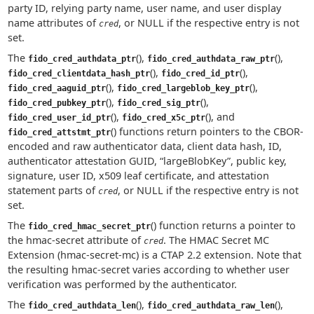
party ID, relying party name, user name, and user display
name attributes of
, or NULL if the respective entry is not
cred
set.
The
(),
(),
fido_cred_authdata_ptr
fido_cred_authdata_raw_ptr
(),
(),
fido_cred_clientdata_hash_ptr
fido_cred_id_ptr
(),
(),
fido_cred_aaguid_ptr
fido_cred_largeblob_key_ptr
(),
(),
fido_cred_pubkey_ptr
fido_cred_sig_ptr
(),
(), and
fido_cred_user_id_ptr
fido_cred_x5c_ptr
() functions return pointers to the CBOR-
fido_cred_attstmt_ptr
encoded and raw authenticator data, client data hash, ID,
authenticator attestation GUID, “largeBlobKey”, public key,
signature, user ID, x509 leaf certificate, and attestation
statement parts of
, or NULL if the respective entry is not
cred
set.
The
() function returns a pointer to
fido_cred_hmac_secret_ptr
the hmac-secret attribute of
. The HMAC Secret MC
cred
Extension (hmac-secret-mc) is a CTAP 2.2 extension. Note that
the resulting hmac-secret varies according to whether user
verification was performed by the authenticator.
The
(),
(),
fido_cred_authdata_len
fido_cred_authdata_raw_len