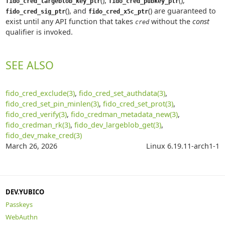
(),
(),
fido_cred_largeblob_key_ptr
fido_cred_pubkey_ptr
(), and
() are guaranteed to
fido_cred_sig_ptr
fido_cred_x5c_ptr
exist until any API function that takes
without the
const
cred
qualifier is invoked.
SEE ALSO
fido_cred_exclude(3)
,
fido_cred_set_authdata(3)
,
fido_cred_set_pin_minlen(3)
,
fido_cred_set_prot(3)
,
fido_cred_verify(3)
,
fido_credman_metadata_new(3)
,
fido_credman_rk(3)
,
fido_dev_largeblob_get(3)
,
fido_dev_make_cred(3)
March 26, 2026
Linux 6.19.11-arch1-1
DEV.YUBICO
Passkeys
WebAuthn