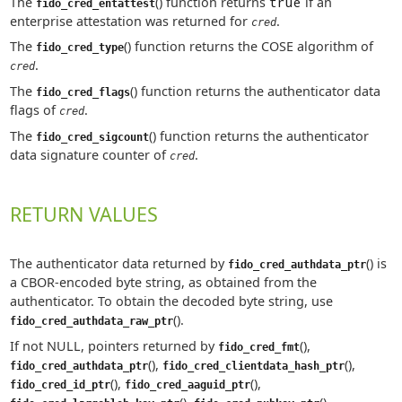
The
() function returns
true
if an
fido_cred_entattest
enterprise attestation was returned for
.
cred
The
() function returns the COSE algorithm of
fido_cred_type
.
cred
The
() function returns the authenticator data
fido_cred_flags
flags of
.
cred
The
() function returns the authenticator
fido_cred_sigcount
data signature counter of
.
cred
RETURN VALUES
The authenticator data returned by
() is
fido_cred_authdata_ptr
a CBOR-encoded byte string, as obtained from the
authenticator. To obtain the decoded byte string, use
().
fido_cred_authdata_raw_ptr
If not NULL, pointers returned by
(),
fido_cred_fmt
(),
(),
fido_cred_authdata_ptr
fido_cred_clientdata_hash_ptr
(),
(),
fido_cred_id_ptr
fido_cred_aaguid_ptr