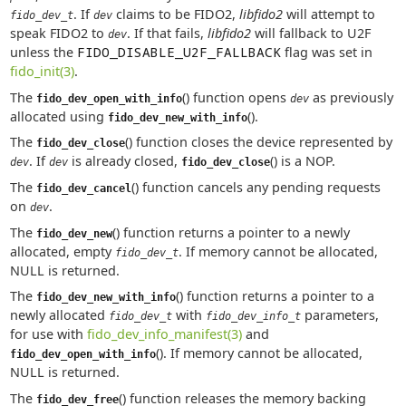
. If
claims to be FIDO2,
libfido2
will attempt to
fido_dev_t
dev
speak FIDO2 to
. If that fails,
libfido2
will fallback to U2F
dev
unless the
FIDO_DISABLE_U2F_FALLBACK
flag was set in
fido_init(3)
.
The
() function opens
as previously
fido_dev_open_with_info
dev
allocated using
().
fido_dev_new_with_info
The
() function closes the device represented by
fido_dev_close
. If
is already closed,
() is a NOP.
dev
dev
fido_dev_close
The
() function cancels any pending requests
fido_dev_cancel
on
.
dev
The
() function returns a pointer to a newly
fido_dev_new
allocated, empty
. If memory cannot be allocated,
fido_dev_t
NULL is returned.
The
() function returns a pointer to a
fido_dev_new_with_info
newly allocated
with
parameters,
fido_dev_t
fido_dev_info_t
for use with
fido_dev_info_manifest(3)
and
(). If memory cannot be allocated,
fido_dev_open_with_info
NULL is returned.
The
() function releases the memory backing
fido_dev_free