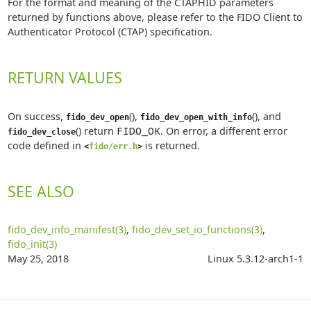
For the format and meaning of the CTAPHID parameters
returned by functions above, please refer to the FIDO Client to
Authenticator Protocol (CTAP) specification.
RETURN VALUES
On success,
(),
(), and
fido_dev_open
fido_dev_open_with_info
() return
FIDO_OK
. On error, a different error
fido_dev_close
code defined in
is returned.
<
fido/err.h
>
SEE ALSO
fido_dev_info_manifest(3)
,
fido_dev_set_io_functions(3)
,
fido_init(3)
May 25, 2018
Linux 5.3.12-arch1-1