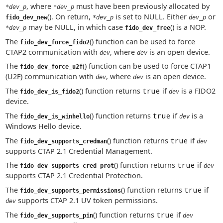
, where
must have been previously allocated by
*dev_p
*dev_p
(). On return,
is set to NULL. Either
or
fido_dev_new
*dev_p
dev_p
may be NULL, in which case
() is a NOP.
*dev_p
fido_dev_free
The
() function can be used to force
fido_dev_force_fido2
CTAP2 communication with
, where
is an open device.
dev
dev
The
() function can be used to force CTAP1
fido_dev_force_u2f
(U2F) communication with
, where
is an open device.
dev
dev
The
() function returns
true
if
is a FIDO2
fido_dev_is_fido2
dev
device.
The
() function returns
true
if
is a
fido_dev_is_winhello
dev
Windows Hello device.
The
() function returns
true
if
fido_dev_supports_credman
dev
supports CTAP 2.1 Credential Management.
The
() function returns
true
if
fido_dev_supports_cred_prot
dev
supports CTAP 2.1 Credential Protection.
The
() function returns
true
if
fido_dev_supports_permissions
supports CTAP 2.1 UV token permissions.
dev
The
() function returns
true
if
fido_dev_supports_pin
dev