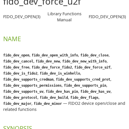
fido_dev_force_u2f
Library Functions
FIDO_DEV_OPEN(3)
FIDO_DEV_OPEN(3)
Manual
NAME
,
,
,
fido_dev_open
fido_dev_open_with_info
fido_dev_close
,
,
,
fido_dev_cancel
fido_dev_new
fido_dev_new_with_info
,
,
,
fido_dev_free
fido_dev_force_fido2
fido_dev_force_u2f
,
,
fido_dev_is_fido2
fido_dev_is_winhello
,
,
fido_dev_supports_credman
fido_dev_supports_cred_prot
,
,
fido_dev_supports_permissions
fido_dev_supports_pin
,
,
,
fido_dev_supports_uv
fido_dev_has_pin
fido_dev_has_uv
,
,
,
fido_dev_protocol
fido_dev_build
fido_dev_flags
,
—
FIDO2 device open/close and
fido_dev_major
fido_dev_minor
related functions
SYNOPSIS