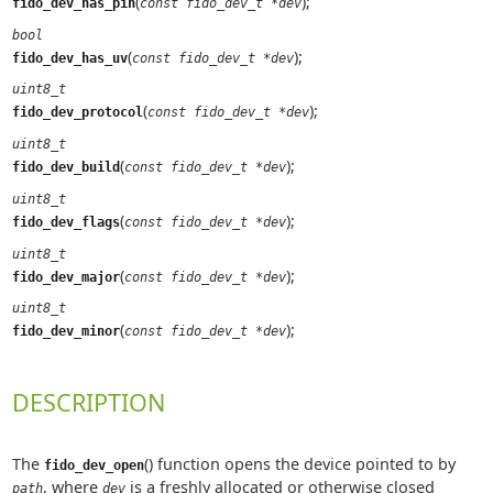
(
);
fido_dev_has_pin
const fido_dev_t *dev
bool
(
);
fido_dev_has_uv
const fido_dev_t *dev
uint8_t
(
);
fido_dev_protocol
const fido_dev_t *dev
uint8_t
(
);
fido_dev_build
const fido_dev_t *dev
uint8_t
(
);
fido_dev_flags
const fido_dev_t *dev
uint8_t
(
);
fido_dev_major
const fido_dev_t *dev
uint8_t
(
);
fido_dev_minor
const fido_dev_t *dev
DESCRIPTION
The
() function opens the device pointed to by
fido_dev_open
, where
is a freshly allocated or otherwise closed
path
dev