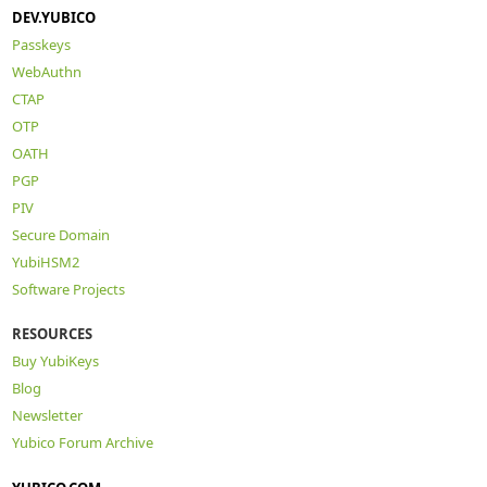
DEV.YUBICO
Passkeys
WebAuthn
CTAP
OTP
OATH
PGP
PIV
Secure Domain
YubiHSM2
Software Projects
RESOURCES
Buy YubiKeys
Blog
Newsletter
Yubico Forum Archive