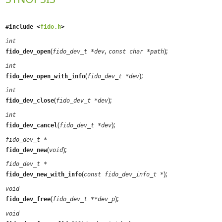
#include <
fido.h
>
int
(
,
);
fido_dev_open
fido_dev_t *dev
const char *path
int
(
);
fido_dev_open_with_info
fido_dev_t *dev
int
(
);
fido_dev_close
fido_dev_t *dev
int
(
);
fido_dev_cancel
fido_dev_t *dev
fido_dev_t *
(
);
fido_dev_new
void
fido_dev_t *
(
);
fido_dev_new_with_info
const fido_dev_info_t *
void
(
);
fido_dev_free
fido_dev_t **dev_p
void