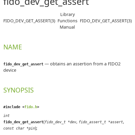
fido_dev_get_assert
Library
FIDO_DEV_GET_ASSERT(3)
Functions
FIDO_DEV_GET_ASSERT(3)
Manual
NAME
—
obtains an assertion from a FIDO2
fido_dev_get_assert
device
SYNOPSIS
#include <
fido.h
>
int
(
,
,
fido_dev_get_assert
fido_dev_t *dev
fido_assert_t *assert
);
const char *pin