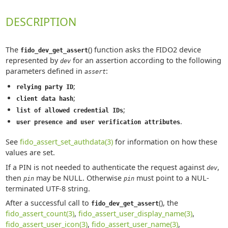
DESCRIPTION
The
() function asks the FIDO2 device
fido_dev_get_assert
represented by
for an assertion according to the following
dev
parameters defined in
:
assert
;
relying party ID
;
client data hash
;
list of allowed credential IDs
.
user presence and user verification attributes
See
fido_assert_set_authdata(3)
for information on how these
values are set.
If a PIN is not needed to authenticate the request against
,
dev
then
may be NULL. Otherwise
must point to a NUL-
pin
pin
terminated UTF-8 string.
After a successful call to
(), the
fido_dev_get_assert
fido_assert_count(3)
,
fido_assert_user_display_name(3)
,
fido_assert_user_icon(3)
,
fido_assert_user_name(3)
,