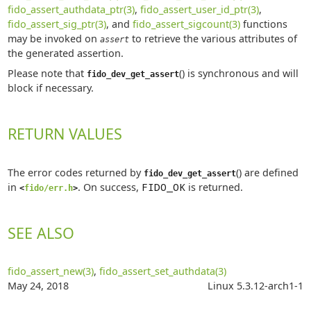
fido_assert_authdata_ptr(3)
,
fido_assert_user_id_ptr(3)
,
fido_assert_sig_ptr(3)
, and
fido_assert_sigcount(3)
functions
may be invoked on
to retrieve the various attributes of
assert
the generated assertion.
Please note that
() is synchronous and will
fido_dev_get_assert
block if necessary.
RETURN VALUES
The error codes returned by
() are defined
fido_dev_get_assert
in
. On success,
FIDO_OK
is returned.
<
fido/err.h
>
SEE ALSO
fido_assert_new(3)
,
fido_assert_set_authdata(3)
May 24, 2018
Linux 5.3.12-arch1-1