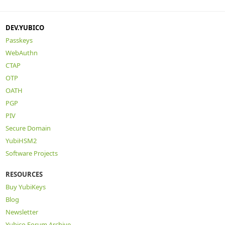
DEV.YUBICO
Passkeys
WebAuthn
CTAP
OTP
OATH
PGP
PIV
Secure Domain
YubiHSM2
Software Projects
RESOURCES
Buy YubiKeys
Blog
Newsletter
Yubico Forum Archive