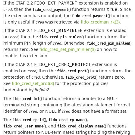
If the CTAP 2.2
FIDO_EXT_PAYMENT
extension is enabled on
, then the
() function returns
true
. Since
cred
fido_cred_payment
the extension has no output, the
() function
fido_cred_payment
is only useful if
was retrieved via
fido_credman_rk(3)
.
cred
If the CTAP 2.1
FIDO_EXT_MINPINLEN
extension is enabled
on
, then the
() function returns the
cred
fido_cred_pin_minlen
minimum PIN length of
. Otherwise,
()
cred
fido_cred_pin_minlen
returns zero. See
fido_cred_set_pin_minlen(3)
on how to
enable this extension.
If the CTAP 2.1
FIDO_EXT_CRED_PROTECT
extension is
enabled on
, then the
() function returns the
cred
fido_cred_prot
protection of
. Otherwise,
() returns zero.
cred
fido_cred_prot
See
fido_cred_set_prot(3)
for the protection policies
understood by
libfido2
.
The
() function returns a pointer to a NUL-
fido_cred_fmt
terminated string containing the attestation statement format
identifier of
, or NULL if
does not have a format set.
cred
cred
The
(),
(),
fido_cred_rp_id
fido_cred_rp_name
(), and
() functions
fido_cred_user_name
fido_cred_display_name
return pointers to NUL-terminated strings holding the relying