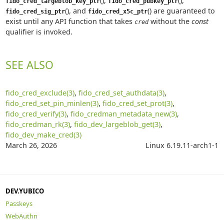
(),
(),
fido_cred_largeblob_key_ptr
fido_cred_pubkey_ptr
(), and
() are guaranteed to
fido_cred_sig_ptr
fido_cred_x5c_ptr
exist until any API function that takes
without the
const
cred
qualifier is invoked.
SEE ALSO
fido_cred_exclude(3)
,
fido_cred_set_authdata(3)
,
fido_cred_set_pin_minlen(3)
,
fido_cred_set_prot(3)
,
fido_cred_verify(3)
,
fido_credman_metadata_new(3)
,
fido_credman_rk(3)
,
fido_dev_largeblob_get(3)
,
fido_dev_make_cred(3)
March 26, 2026
Linux 6.19.11-arch1-1
DEV.YUBICO
Passkeys
WebAuthn