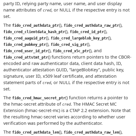
party ID, relying party name, user name, and user display
name attributes of
, or NULL if the respective entry is not
cred
set.
The
(),
(),
fido_cred_authdata_ptr
fido_cred_authdata_raw_ptr
(),
(),
fido_cred_clientdata_hash_ptr
fido_cred_id_ptr
(),
(),
fido_cred_aaguid_ptr
fido_cred_largeblob_key_ptr
(),
(),
fido_cred_pubkey_ptr
fido_cred_sig_ptr
(),
(), and
fido_cred_user_id_ptr
fido_cred_x5c_ptr
() functions return pointers to the CBOR-
fido_cred_attstmt_ptr
encoded and raw authenticator data, client data hash, ID,
authenticator attestation GUID, “largeBlobKey”, public key,
signature, user ID, x509 leaf certificate, and attestation
statement parts of
, or NULL if the respective entry is not
cred
set.
The
() function returns a pointer to
fido_cred_hmac_secret_ptr
the hmac-secret attribute of
. The HMAC Secret MC
cred
Extension (hmac-secret-mc) is a CTAP 2.2 extension. Note that
the resulting hmac-secret varies according to whether user
verification was performed by the authenticator.
The
(),
(),
fido_cred_authdata_len
fido_cred_authdata_raw_len