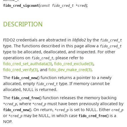
(
);
fido_cred_sigcount
const fido_cred_t *cred
DESCRIPTION
FIDO2 credentials are abstracted in
libfido2
by the
fido_cred_t
type. The functions described in this page allow a
fido_cred_t
type to be allocated, deallocated, and inspected. For other
operations on
, please refer to
fido_cred_t
fido_cred_set_authdata(3)
,
fido_cred_exclude(3)
,
fido_cred_verify(3)
, and
fido_dev_make_cred(3)
.
The
() function returns a pointer to a newly
fido_cred_new
allocated, empty
type. If memory cannot be
fido_cred_t
allocated, NULL is returned.
The
() function releases the memory backing
fido_cred_free
, where
must have been previously allocated by
*cred_p
*cred_p
(). On return,
is set to NULL. Either
fido_cred_new
*cred_p
cred_p
or
may be NULL, in which case
() is a
*cred_p
fido_cred_free
NOP.