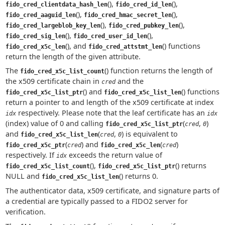
(),
(),
fido_cred_clientdata_hash_len
fido_cred_id_len
(),
(),
fido_cred_aaguid_len
fido_cred_hmac_secret_len
(),
(),
fido_cred_largeblob_key_len
fido_cred_pubkey_len
(),
(),
fido_cred_sig_len
fido_cred_user_id_len
(), and
() functions
fido_cred_x5c_len
fido_cred_attstmt_len
return the length of the given attribute.
The
() function returns the length of
fido_cred_x5c_list_count
the x509 certificate chain in
and the
cred
() and
() functions
fido_cred_x5c_list_ptr
fido_cred_x5c_list_len
return a pointer to and length of the x509 certificate at index
respectively. Please note that the leaf certificate has an
idx
idx
(index) value of 0 and calling
(
,
)
fido_cred_x5c_list_ptr
cred
0
and
(
,
) is equivalent to
fido_cred_x5c_list_len
cred
0
(
) and
(
)
fido_cred_x5c_ptr
cred
fido_cred_x5c_len
cred
respectively. If
exceeds the return value of
idx
(),
() returns
fido_cred_x5c_list_count
fido_cred_x5c_list_ptr
NULL and
() returns 0.
fido_cred_x5c_list_len
The authenticator data, x509 certificate, and signature parts of
a credential are typically passed to a FIDO2 server for
verification.