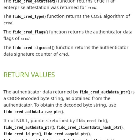
The
() function returns
true
if an
fido_cred_entattest
enterprise attestation was returned for
.
cred
The
() function returns the COSE algorithm of
fido_cred_type
.
cred
The
() function returns the authenticator data
fido_cred_flags
flags of
.
cred
The
() function returns the authenticator
fido_cred_sigcount
data signature counter of
.
cred
RETURN VALUES
The authenticator data returned by
() is
fido_cred_authdata_ptr
a CBOR-encoded byte string, as obtained from the
authenticator. To obtain the decoded byte string, use
().
fido_cred_authdata_raw_ptr
If not NULL, pointers returned by
(),
fido_cred_fmt
(),
(),
fido_cred_authdata_ptr
fido_cred_clientdata_hash_ptr
(),
(),
fido_cred_id_ptr
fido_cred_aaguid_ptr