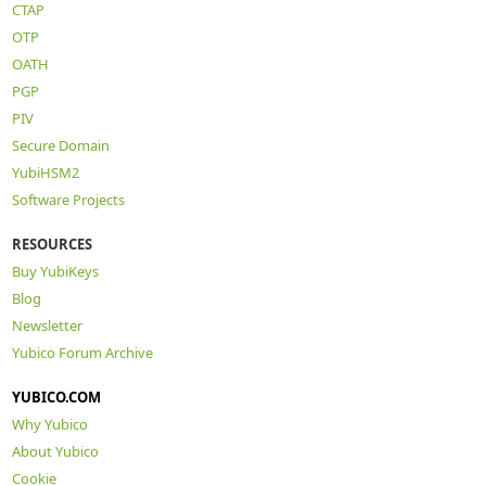
CTAP
OTP
OATH
PGP
PIV
Secure Domain
YubiHSM2
Software Projects
RESOURCES
Buy YubiKeys
Blog
Newsletter
Yubico Forum Archive
YUBICO.COM
Why Yubico
About Yubico
Cookie