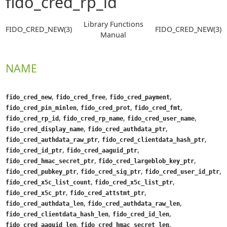
fido_cred_rp_id
Library Functions
FIDO_CRED_NEW(3)
FIDO_CRED_NEW(3)
Manual
NAME
,
,
,
fido_cred_new
fido_cred_free
fido_cred_payment
,
,
,
fido_cred_pin_minlen
fido_cred_prot
fido_cred_fmt
,
,
,
fido_cred_rp_id
fido_cred_rp_name
fido_cred_user_name
,
,
fido_cred_display_name
fido_cred_authdata_ptr
,
,
fido_cred_authdata_raw_ptr
fido_cred_clientdata_hash_ptr
,
,
fido_cred_id_ptr
fido_cred_aaguid_ptr
,
,
fido_cred_hmac_secret_ptr
fido_cred_largeblob_key_ptr
,
,
,
fido_cred_pubkey_ptr
fido_cred_sig_ptr
fido_cred_user_id_ptr
,
,
fido_cred_x5c_list_count
fido_cred_x5c_list_ptr
,
,
fido_cred_x5c_ptr
fido_cred_attstmt_ptr
,
,
fido_cred_authdata_len
fido_cred_authdata_raw_len
,
,
fido_cred_clientdata_hash_len
fido_cred_id_len
,
,
fido_cred_aaguid_len
fido_cred_hmac_secret_len