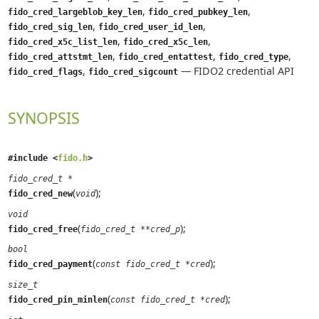
,
,
fido_cred_largeblob_key_len
fido_cred_pubkey_len
,
,
fido_cred_sig_len
fido_cred_user_id_len
,
,
fido_cred_x5c_list_len
fido_cred_x5c_len
,
,
,
fido_cred_attstmt_len
fido_cred_entattest
fido_cred_type
,
—
FIDO2 credential API
fido_cred_flags
fido_cred_sigcount
SYNOPSIS
#include <
fido.h
>
fido_cred_t *
(
);
fido_cred_new
void
void
(
);
fido_cred_free
fido_cred_t **cred_p
bool
(
);
fido_cred_payment
const fido_cred_t *cred
size_t
(
);
fido_cred_pin_minlen
const fido_cred_t *cred