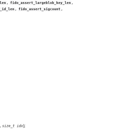
,
,
len
fido_assert_largeblob_key_len
,
,
_id_len
fido_assert_sigcount
,
);
size_t idx