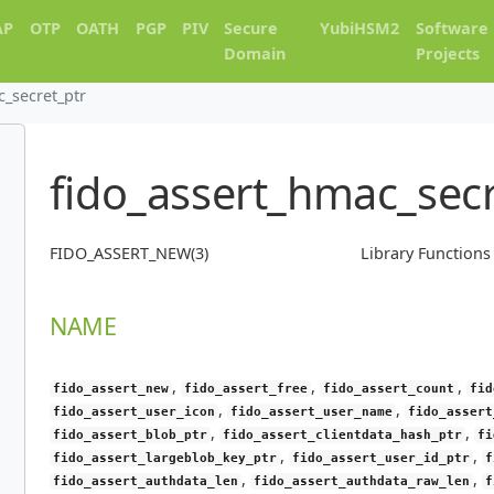
AP
OTP
OATH
PGP
PIV
Secure
YubiHSM2
Software
Domain
Projects
c_secret_ptr
fido_assert_hmac_secr
FIDO_ASSERT_NEW(3)
Library Function
NAME
,
,
,
fido_assert_new
fido_assert_free
fido_assert_count
fid
,
,
fido_assert_user_icon
fido_assert_user_name
fido_assert
,
,
fido_assert_blob_ptr
fido_assert_clientdata_hash_ptr
fi
,
,
fido_assert_largeblob_key_ptr
fido_assert_user_id_ptr
f
,
,
fido_assert_authdata_len
fido_assert_authdata_raw_len
f