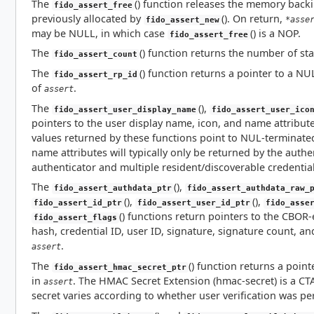
The
() function releases the memory back
fido_assert_free
previously allocated by
(). On return,
*asse
fido_assert_new
may be NULL, in which case
() is a NOP.
fido_assert_free
The
() function returns the number of st
fido_assert_count
The
() function returns a pointer to a NU
fido_assert_rp_id
of
.
assert
The
(),
fido_assert_user_display_name
fido_assert_user_ico
pointers to the user display name, icon, and name attribut
values returned by these functions point to NUL-terminated
name attributes will typically only be returned by the authe
authenticator and multiple resident/discoverable credential
The
(),
fido_assert_authdata_ptr
fido_assert_authdata_raw_
(),
(),
fido_assert_id_ptr
fido_assert_user_id_ptr
fido_asse
() functions return pointers to the CBOR
fido_assert_flags
hash, credential ID, user ID, signature, signature count, a
.
assert
The
() function returns a poin
fido_assert_hmac_secret_ptr
in
. The HMAC Secret Extension (hmac-secret) is a CTA
assert
secret varies according to whether user verification was pe