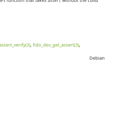
API function that takes
without the
const
assert
assert_verify(3)
,
fido_dev_get_assert(3)
,
Debian