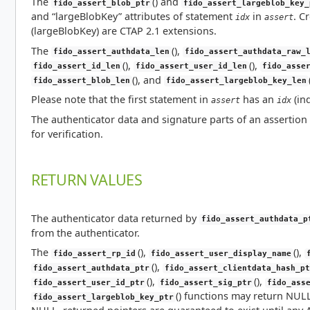
The
() and
fido_assert_blob_ptr
fido_assert_largeblob_key_
and “largeBlobKey” attributes of statement
in
. C
idx
assert
(largeBlobKey) are CTAP 2.1 extensions.
The
(),
fido_assert_authdata_len
fido_assert_authdata_raw_
(),
(),
fido_assert_id_len
fido_assert_user_id_len
fido_asse
(), and
fido_assert_blob_len
fido_assert_largeblob_key_len
Please note that the first statement in
has an
(ind
assert
idx
The authenticator data and signature parts of an assertion 
for verification.
RETURN VALUES
The authenticator data returned by
fido_assert_authdata_p
from the authenticator.
The
(),
(),
fido_assert_rp_id
fido_assert_user_display_name
(),
fido_assert_authdata_ptr
fido_assert_clientdata_hash_pt
(),
(),
fido_assert_user_id_ptr
fido_assert_sig_ptr
fido_ass
() functions may return NULL 
fido_assert_largeblob_key_ptr