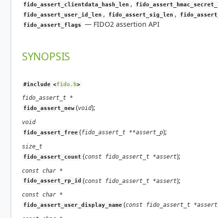
,
fido_assert_clientdata_hash_len
fido_assert_hmac_secret_
,
,
fido_assert_user_id_len
fido_assert_sig_len
fido_assert
—
FIDO2 assertion API
fido_assert_flags
SYNOPSIS
#include <
fido.h
>
fido_assert_t *
(
);
void
fido_assert_new
void
(
);
fido_assert_t **assert_p
fido_assert_free
size_t
(
);
const fido_assert_t *assert
fido_assert_count
const char *
(
);
const fido_assert_t *assert
fido_assert_rp_id
const char *
(
const fido_assert_t *assert
fido_assert_user_display_name