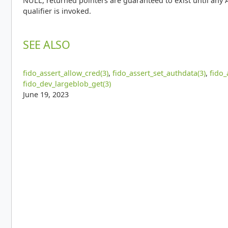
NULL, returned pointers are guaranteed to exist until any 
qualifier is invoked.
SEE ALSO
fido_assert_allow_cred(3)
,
fido_assert_set_authdata(3)
,
fido_
fido_dev_largeblob_get(3)
June 19, 2023