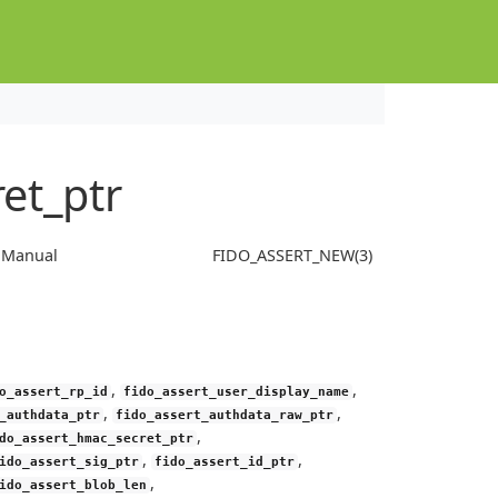
et_ptr
s Manual
FIDO_ASSERT_NEW(3)
,
,
o_assert_rp_id
fido_assert_user_display_name
,
,
_authdata_ptr
fido_assert_authdata_raw_ptr
,
do_assert_hmac_secret_ptr
,
,
ido_assert_sig_ptr
fido_assert_id_ptr
,
ido_assert_blob_len