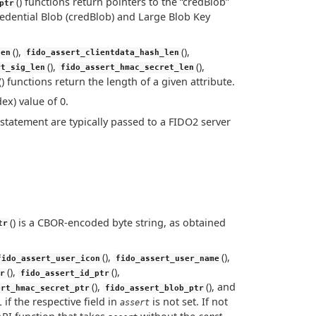
() functions return pointers to the “credBlob”
ptr
redential Blob (credBlob) and Large Blob Key
(),
(),
len
fido_assert_clientdata_hash_len
(),
(),
rt_sig_len
fido_assert_hmac_secret_len
() functions return the length of a given attribute.
ex) value of 0.
statement are typically passed to a FIDO2 server
() is a CBOR-encoded byte string, as obtained
tr
(),
(),
fido_assert_user_icon
fido_assert_user_name
(),
(),
r
fido_assert_id_ptr
(),
(), and
ert_hmac_secret_ptr
fido_assert_blob_ptr
if the respective field in
is not set. If not
assert