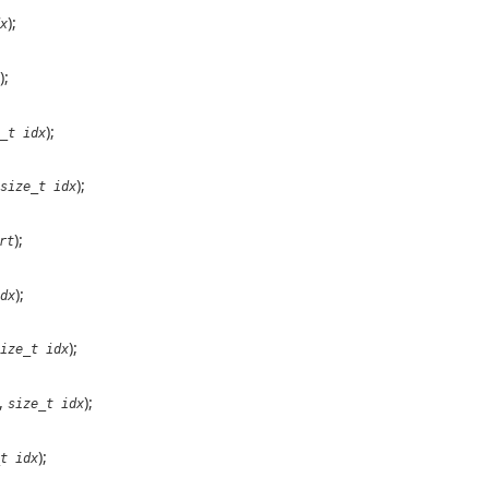
);
x
);
);
_t idx
);
size_t idx
);
rt
);
dx
);
ize_t idx
,
);
size_t idx
);
t idx