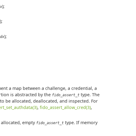
);
x
);
);
dx
;
ment a map between a challenge, a credential, a
rtion is abstracted by the
type. The
fido_assert_t
to be allocated, deallocated, and inspected. For
ert_set_authdata(3)
,
fido_assert_allow_cred(3)
,
y allocated, empty
type. If memory
fido_assert_t