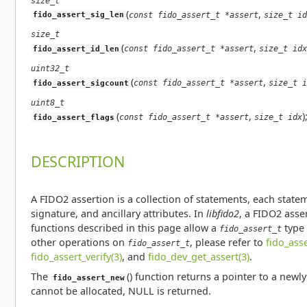
size_t
(
,
const fido_assert_t *assert
size_t id
fido_assert_sig_len
size_t
(
,
const fido_assert_t *assert
size_t idx
fido_assert_id_len
uint32_t
(
,
const fido_assert_t *assert
size_t i
fido_assert_sigcount
uint8_t
(
,
)
const fido_assert_t *assert
size_t idx
fido_assert_flags
DESCRIPTION
A FIDO2 assertion is a collection of statements, each state
signature, and ancillary attributes. In
libfido2
, a FIDO2 asse
functions described in this page allow a
type 
fido_assert_t
other operations on
, please refer to
fido_ass
fido_assert_t
fido_assert_verify(3)
, and
fido_dev_get_assert(3)
.
The
() function returns a pointer to a newl
fido_assert_new
cannot be allocated, NULL is returned.