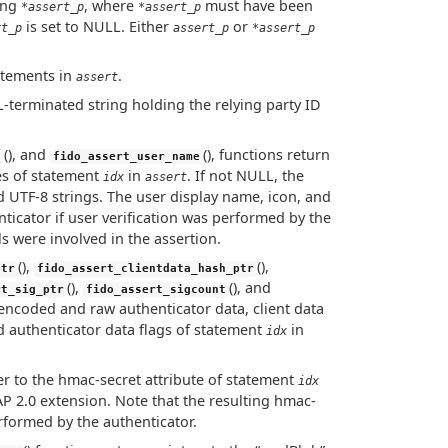
ing
, where
must have been
*assert_p
*assert_p
is set to NULL. Either
or
rt_p
assert_p
*assert_p
atements in
.
assert
L-terminated string holding the relying party ID
(), and
(), functions return
n
fido_assert_user_name
es of statement
in
. If not NULL, the
idx
assert
 UTF-8 strings. The user display name, icon, and
nticator if user verification was performed by the
s were involved in the assertion.
(),
(),
ptr
fido_assert_clientdata_hash_ptr
(),
(), and
rt_sig_ptr
fido_assert_sigcount
-encoded and raw authenticator data, client data
nd authenticator data flags of statement
in
idx
ter to the hmac-secret attribute of statement
idx
P 2.0 extension. Note that the resulting hmac-
rformed by the authenticator.