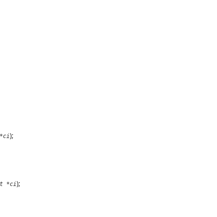
);
*ci
);
t *ci