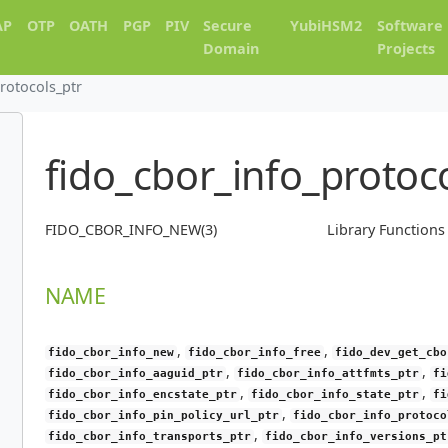
AP
OTP
OATH
PGP
PIV
Secure
YubiHSM2
Software
Domain
Projects
rotocols_ptr
fido_cbor_info_protoc
FIDO_CBOR_INFO_NEW(3)
Library Function
NAME
,
,
fido_cbor_info_new
fido_cbor_info_free
fido_dev_get_cbo
,
,
fido_cbor_info_aaguid_ptr
fido_cbor_info_attfmts_ptr
fi
,
,
fido_cbor_info_encstate_ptr
fido_cbor_info_state_ptr
fi
,
fido_cbor_info_pin_policy_url_ptr
fido_cbor_info_protoco
,
fido_cbor_info_transports_ptr
fido_cbor_info_versions_pt