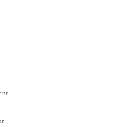
);
*ci
);
i