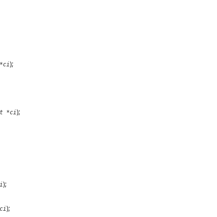
);
*ci
);
t *ci
);
i
);
ci