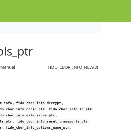
ols_ptr
s Manual
FIDO_CBOR_INFO_NEW(3)
,
,
r_info
fido_cbor_info_decrypt
,
,
do_cbor_info_encid_ptr
fido_cbor_info_id_ptr
,
do_cbor_info_extensions_ptr
,
,
ls_ptr
fido_cbor_info_reset_transports_ptr
,
,
r
fido_cbor_info_options_name_ptr