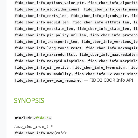
,
fido_cbor_info_options_value_ptr
fido_cbor_info_algorith
,
fido_cbor_info_algorithm_count
fido_cbor_info_certs_name
,
,
fido_cbor_info_certs_len
fido_cbor_info_cfgcmds_ptr
fid
,
,
fido_cbor_info_aaguid_len
fido_cbor_info_attfmts_len
fi
,
,
fido_cbor_info_encstate_len
fido_cbor_info_state_len
fi
,
fido_cbor_info_pin_policy_url_len
fido_cbor_info_protoco
,
fido_cbor_info_transports_len
fido_cbor_info_versions_le
,
fido_cbor_info_long_touch_reset
fido_cbor_info_maxmsgsiz
,
fido_cbor_info_maxcredcntlst
fido_cbor_info_maxcredidlen
,
fido_cbor_info_maxrpid_minpinlen
fido_cbor_info_maxpinle
,
,
fido_cbor_info_pin_policy
fido_cbor_info_fwversion
fido
,
fido_cbor_info_uv_modality
fido_cbor_info_uv_count_since
—
FIDO2 CBOR Info API
fido_cbor_info_new_pin_required
SYNOPSIS
#include <
fido.h
>
fido_cbor_info_t *
(
);
void
fido_cbor_info_new