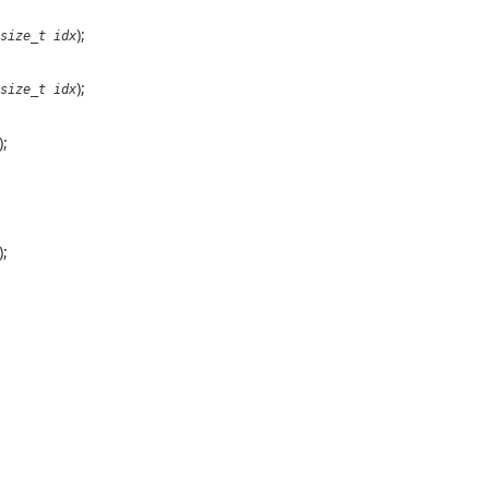
);
size_t idx
);
size_t idx
);
);