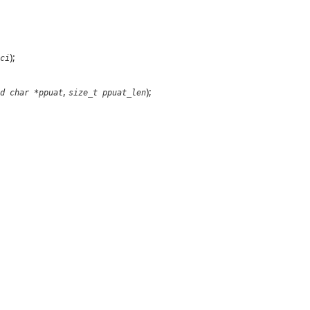
);
ci
,
);
d char *ppuat
size_t ppuat_len