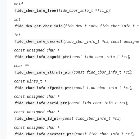
void
(
);
fido_cbor_info_t **ci_p
fido_cbor_info_free
int
(
,
fido_dev_t *dev
fido_cbor_info_t *
fido_dev_get_cbor_info
int
(
,
fido_cbor_info_t *ci
const unsigne
fido_cbor_info_decrypt
const unsigned char *
(
);
const fido_cbor_info_t *ci
fido_cbor_info_aaguid_ptr
char **
(
);
const fido_cbor_info_t *ci
fido_cbor_info_attfmts_ptr
const uint8_t *
(
);
const fido_cbor_info_t *ci
fido_cbor_info_cfgcmds_ptr
const unsigned char *
(
);
const fido_cbor_info_t *ci
fido_cbor_info_encid_ptr
const unsigned char *
(
);
const fido_cbor_info_t *ci
fido_cbor_info_id_ptr
const unsigned char *
(
);
const fido_cbor_info_t *ci
fido_cbor_info_encstate_ptr