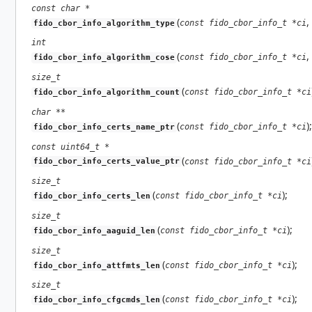
const char *
(
,
const fido_cbor_info_t *ci
fido_cbor_info_algorithm_type
int
(
,
const fido_cbor_info_t *ci
fido_cbor_info_algorithm_cose
size_t
(
const fido_cbor_info_t *ci
fido_cbor_info_algorithm_count
char **
(
);
const fido_cbor_info_t *ci
fido_cbor_info_certs_name_ptr
const uint64_t *
(
const fido_cbor_info_t *ci
fido_cbor_info_certs_value_ptr
size_t
(
);
const fido_cbor_info_t *ci
fido_cbor_info_certs_len
size_t
(
);
const fido_cbor_info_t *ci
fido_cbor_info_aaguid_len
size_t
(
);
const fido_cbor_info_t *ci
fido_cbor_info_attfmts_len
size_t
(
);
const fido_cbor_info_t *ci
fido_cbor_info_cfgcmds_len