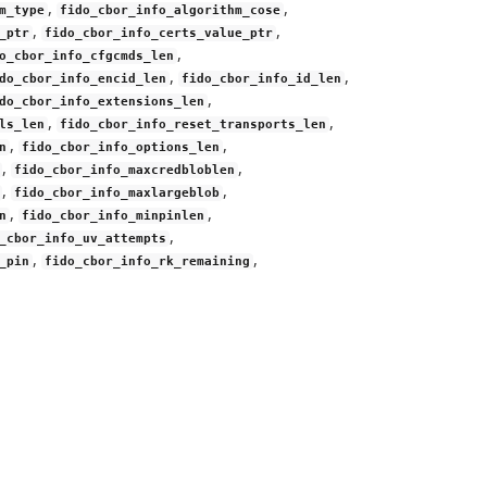
,
,
m_type
fido_cbor_info_algorithm_cose
,
,
_ptr
fido_cbor_info_certs_value_ptr
,
o_cbor_info_cfgcmds_len
,
,
do_cbor_info_encid_len
fido_cbor_info_id_len
,
do_cbor_info_extensions_len
,
,
ls_len
fido_cbor_info_reset_transports_len
,
,
n
fido_cbor_info_options_len
,
,
fido_cbor_info_maxcredbloblen
,
,
fido_cbor_info_maxlargeblob
,
,
n
fido_cbor_info_minpinlen
,
_cbor_info_uv_attempts
,
,
_pin
fido_cbor_info_rk_remaining