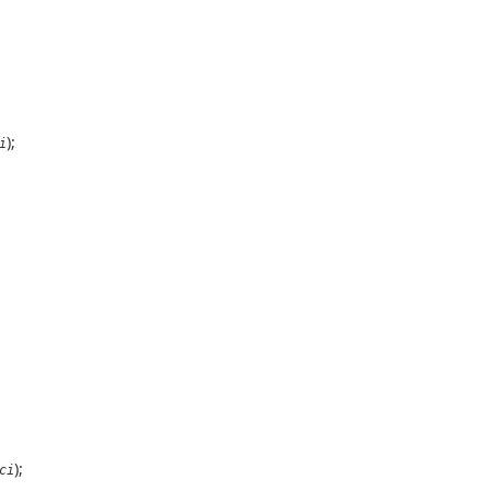
);
i
);
ci