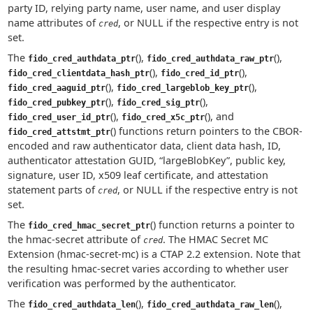
party ID, relying party name, user name, and user display
name attributes of
, or NULL if the respective entry is not
cred
set.
The
(),
(),
fido_cred_authdata_ptr
fido_cred_authdata_raw_ptr
(),
(),
fido_cred_clientdata_hash_ptr
fido_cred_id_ptr
(),
(),
fido_cred_aaguid_ptr
fido_cred_largeblob_key_ptr
(),
(),
fido_cred_pubkey_ptr
fido_cred_sig_ptr
(),
(), and
fido_cred_user_id_ptr
fido_cred_x5c_ptr
() functions return pointers to the CBOR-
fido_cred_attstmt_ptr
encoded and raw authenticator data, client data hash, ID,
authenticator attestation GUID, “largeBlobKey”, public key,
signature, user ID, x509 leaf certificate, and attestation
statement parts of
, or NULL if the respective entry is not
cred
set.
The
() function returns a pointer to
fido_cred_hmac_secret_ptr
the hmac-secret attribute of
. The HMAC Secret MC
cred
Extension (hmac-secret-mc) is a CTAP 2.2 extension. Note that
the resulting hmac-secret varies according to whether user
verification was performed by the authenticator.
The
(),
(),
fido_cred_authdata_len
fido_cred_authdata_raw_len