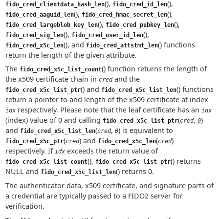
(),
(),
fido_cred_clientdata_hash_len
fido_cred_id_len
(),
(),
fido_cred_aaguid_len
fido_cred_hmac_secret_len
(),
(),
fido_cred_largeblob_key_len
fido_cred_pubkey_len
(),
(),
fido_cred_sig_len
fido_cred_user_id_len
(), and
() functions
fido_cred_x5c_len
fido_cred_attstmt_len
return the length of the given attribute.
The
() function returns the length of
fido_cred_x5c_list_count
the x509 certificate chain in
and the
cred
() and
() functions
fido_cred_x5c_list_ptr
fido_cred_x5c_list_len
return a pointer to and length of the x509 certificate at index
respectively. Please note that the leaf certificate has an
idx
idx
(index) value of 0 and calling
(
,
)
fido_cred_x5c_list_ptr
cred
0
and
(
,
) is equivalent to
fido_cred_x5c_list_len
cred
0
(
) and
(
)
fido_cred_x5c_ptr
cred
fido_cred_x5c_len
cred
respectively. If
exceeds the return value of
idx
(),
() returns
fido_cred_x5c_list_count
fido_cred_x5c_list_ptr
NULL and
() returns 0.
fido_cred_x5c_list_len
The authenticator data, x509 certificate, and signature parts of
a credential are typically passed to a FIDO2 server for
verification.