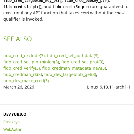
(),
(),
fido_cred_largeblob_key_ptr
fido_cred_pubkey_ptr
(), and
() are guaranteed to
fido_cred_sig_ptr
fido_cred_x5c_ptr
exist until any API function that takes
without the
const
cred
qualifier is invoked.
SEE ALSO
fido_cred_exclude(3)
,
fido_cred_set_authdata(3)
,
fido_cred_set_pin_minlen(3)
,
fido_cred_set_prot(3)
,
fido_cred_verify(3)
,
fido_credman_metadata_new(3)
,
fido_credman_rk(3)
,
fido_dev_largeblob_get(3)
,
fido_dev_make_cred(3)
March 26, 2026
Linux 6.19.11-arch1-1
DEV.YUBICO
Passkeys
WebAuthn