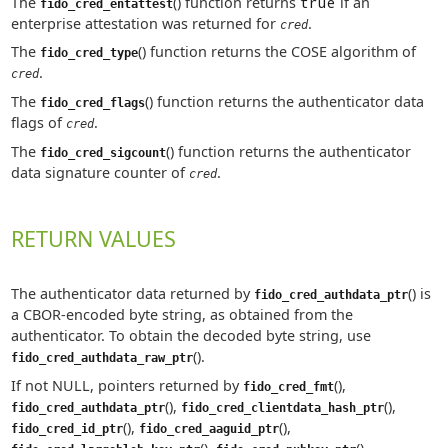
The
() function returns
true
if an
fido_cred_entattest
enterprise attestation was returned for
.
cred
The
() function returns the COSE algorithm of
fido_cred_type
.
cred
The
() function returns the authenticator data
fido_cred_flags
flags of
.
cred
The
() function returns the authenticator
fido_cred_sigcount
data signature counter of
.
cred
RETURN VALUES
The authenticator data returned by
() is
fido_cred_authdata_ptr
a CBOR-encoded byte string, as obtained from the
authenticator. To obtain the decoded byte string, use
().
fido_cred_authdata_raw_ptr
If not NULL, pointers returned by
(),
fido_cred_fmt
(),
(),
fido_cred_authdata_ptr
fido_cred_clientdata_hash_ptr
(),
(),
fido_cred_id_ptr
fido_cred_aaguid_ptr