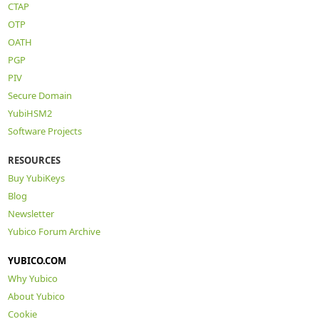
CTAP
OTP
OATH
PGP
PIV
Secure Domain
YubiHSM2
Software Projects
RESOURCES
Buy YubiKeys
Blog
Newsletter
Yubico Forum Archive
YUBICO.COM
Why Yubico
About Yubico
Cookie