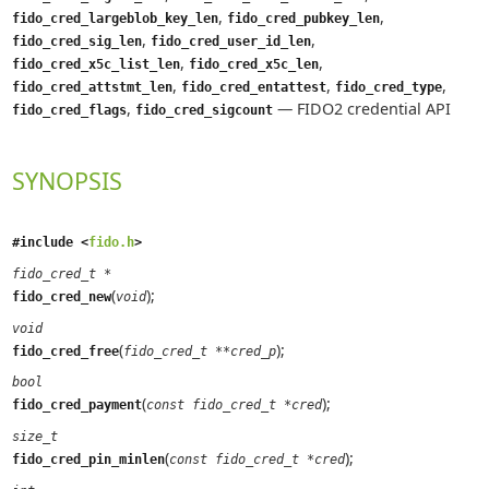
,
,
fido_cred_largeblob_key_len
fido_cred_pubkey_len
,
,
fido_cred_sig_len
fido_cred_user_id_len
,
,
fido_cred_x5c_list_len
fido_cred_x5c_len
,
,
,
fido_cred_attstmt_len
fido_cred_entattest
fido_cred_type
,
—
FIDO2 credential API
fido_cred_flags
fido_cred_sigcount
SYNOPSIS
#include <
fido.h
>
fido_cred_t *
(
);
fido_cred_new
void
void
(
);
fido_cred_free
fido_cred_t **cred_p
bool
(
);
fido_cred_payment
const fido_cred_t *cred
size_t
(
);
fido_cred_pin_minlen
const fido_cred_t *cred