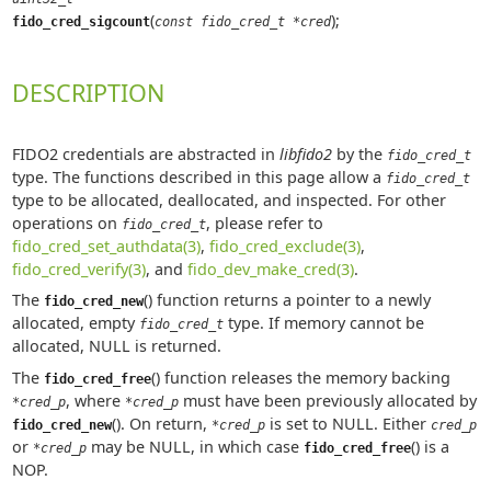
(
);
fido_cred_sigcount
const fido_cred_t *cred
DESCRIPTION
FIDO2 credentials are abstracted in
libfido2
by the
fido_cred_t
type. The functions described in this page allow a
fido_cred_t
type to be allocated, deallocated, and inspected. For other
operations on
, please refer to
fido_cred_t
fido_cred_set_authdata(3)
,
fido_cred_exclude(3)
,
fido_cred_verify(3)
, and
fido_dev_make_cred(3)
.
The
() function returns a pointer to a newly
fido_cred_new
allocated, empty
type. If memory cannot be
fido_cred_t
allocated, NULL is returned.
The
() function releases the memory backing
fido_cred_free
, where
must have been previously allocated by
*cred_p
*cred_p
(). On return,
is set to NULL. Either
fido_cred_new
*cred_p
cred_p
or
may be NULL, in which case
() is a
*cred_p
fido_cred_free
NOP.