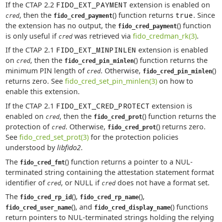
If the CTAP 2.2
FIDO_EXT_PAYMENT
extension is enabled on
, then the
() function returns
true
. Since
cred
fido_cred_payment
the extension has no output, the
() function
fido_cred_payment
is only useful if
was retrieved via
fido_credman_rk(3)
.
cred
If the CTAP 2.1
FIDO_EXT_MINPINLEN
extension is enabled
on
, then the
() function returns the
cred
fido_cred_pin_minlen
minimum PIN length of
. Otherwise,
()
cred
fido_cred_pin_minlen
returns zero. See
fido_cred_set_pin_minlen(3)
on how to
enable this extension.
If the CTAP 2.1
FIDO_EXT_CRED_PROTECT
extension is
enabled on
, then the
() function returns the
cred
fido_cred_prot
protection of
. Otherwise,
() returns zero.
cred
fido_cred_prot
See
fido_cred_set_prot(3)
for the protection policies
understood by
libfido2
.
The
() function returns a pointer to a NUL-
fido_cred_fmt
terminated string containing the attestation statement format
identifier of
, or NULL if
does not have a format set.
cred
cred
The
(),
(),
fido_cred_rp_id
fido_cred_rp_name
(), and
() functions
fido_cred_user_name
fido_cred_display_name
return pointers to NUL-terminated strings holding the relying