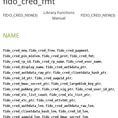
fido_cred_fmt
Library Functions
FIDO_CRED_NEW(3)
FIDO_CRED_NEW(3)
Manual
NAME
,
,
,
fido_cred_new
fido_cred_free
fido_cred_payment
,
,
,
fido_cred_pin_minlen
fido_cred_prot
fido_cred_fmt
,
,
,
fido_cred_rp_id
fido_cred_rp_name
fido_cred_user_name
,
,
fido_cred_display_name
fido_cred_authdata_ptr
,
,
fido_cred_authdata_raw_ptr
fido_cred_clientdata_hash_ptr
,
,
fido_cred_id_ptr
fido_cred_aaguid_ptr
,
,
fido_cred_hmac_secret_ptr
fido_cred_largeblob_key_ptr
,
,
,
fido_cred_pubkey_ptr
fido_cred_sig_ptr
fido_cred_user_id_ptr
,
,
fido_cred_x5c_list_count
fido_cred_x5c_list_ptr
,
,
fido_cred_x5c_ptr
fido_cred_attstmt_ptr
,
,
fido_cred_authdata_len
fido_cred_authdata_raw_len
,
,
fido_cred_clientdata_hash_len
fido_cred_id_len
,
,
fido_cred_aaguid_len
fido_cred_hmac_secret_len