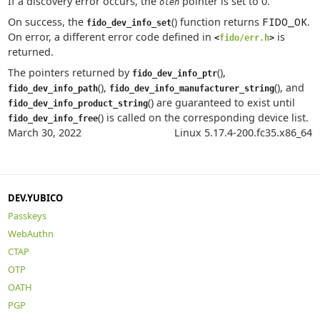
If a discovery error occurs, the
pointer is set to 0.
olen
On success, the
() function returns
FIDO_OK
.
fido_dev_info_set
On error, a different error code defined in
is
<
fido/err.h
>
returned.
The pointers returned by
(),
fido_dev_info_ptr
(),
(), and
fido_dev_info_path
fido_dev_info_manufacturer_string
() are guaranteed to exist until
fido_dev_info_product_string
() is called on the corresponding device list.
fido_dev_info_free
March 30, 2022
Linux 5.17.4-200.fc35.x86_64
DEV.YUBICO
Passkeys
WebAuthn
CTAP
OTP
OATH
PGP