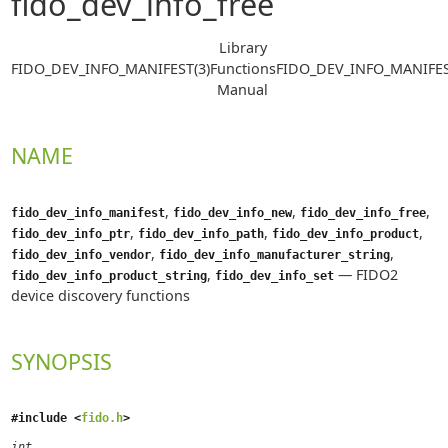
fido_dev_info_free
Library
FIDO_DEV_INFO_MANIFEST(3)
Functions
FIDO_DEV_INFO_MANIFES
Manual
NAME
,
,
,
fido_dev_info_manifest
fido_dev_info_new
fido_dev_info_free
,
,
,
fido_dev_info_ptr
fido_dev_info_path
fido_dev_info_product
,
,
fido_dev_info_vendor
fido_dev_info_manufacturer_string
,
—
FIDO2
fido_dev_info_product_string
fido_dev_info_set
device discovery functions
SYNOPSIS
#include <
fido.h
>
int