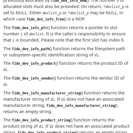
previously allocated by
(). The number
of
fido_dev_info_new
n
allocated slots must also be provided. On return,
is
*devlist_p
set to NULL. Either
or
may be NULL, in
devlist_p
*devlist_p
which case
() is a NOP.
fido_dev_info_free
The
() function returns a pointer to slot
fido_dev_info_ptr
number
of
. It is the caller's responsibility to ensure
i
devlist
that
is bounded. Please note that the first slot has index 0.
i
The
() function returns the filesystem path
fido_dev_info_path
or subsystem-specific identification string of
.
di
The
() function returns the product ID of
fido_dev_info_product
.
di
The
() function returns the vendor ID of
fido_dev_info_vendor
.
di
The
() function returns the
fido_dev_info_manufacturer_string
manufacturer string of
. If
does not have an associated
di
di
manufacturer string,
()
fido_dev_info_manufacturer_string
returns an empty string.
The
() function returns the
fido_dev_info_product_string
product string of
. If
does not have an associated product
di
di
string,
() returns an empty string.
fido_dev_info_product_string