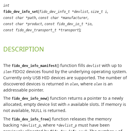
int
(
,
,
fido_dev_info_set
fido_dev_info_t *devlist
size_t i
,
,
const char *path
const char *manufacturer
,
,
const char *product
const fido_dev_io_t *io
);
const fido_dev_transport_t *transport
DESCRIPTION
The
() function fills
with up to
fido_dev_info_manifest
devlist
FIDO2 devices found by the underlying operating system.
ilen
Currently only USB HID devices are supported. The number of
discovered devices is returned in
, where
is an
olen
olen
addressable pointer.
The
() function returns a pointer to a newly
fido_dev_info_new
allocated, empty device list with
available slots. If memory is
n
not available, NULL is returned.
The
() function releases the memory
fido_dev_info_free
backing
, where
must have been
*devlist_p
*devlist_p