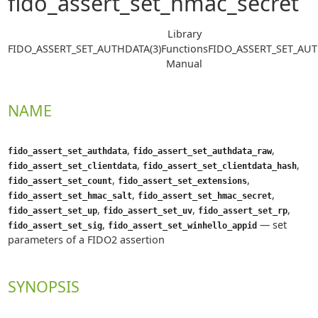
fido_assert_set_hmac_secret
Library
FIDO_ASSERT_SET_AUTHDATA(3)
Functions
FIDO_ASSERT_SET_AUT
Manual
NAME
,
,
fido_assert_set_authdata
fido_assert_set_authdata_raw
,
,
fido_assert_set_clientdata
fido_assert_set_clientdata_hash
,
,
fido_assert_set_count
fido_assert_set_extensions
,
,
fido_assert_set_hmac_salt
fido_assert_set_hmac_secret
,
,
,
fido_assert_set_up
fido_assert_set_uv
fido_assert_set_rp
,
—
set
fido_assert_set_sig
fido_assert_set_winhello_appid
parameters of a FIDO2 assertion
SYNOPSIS