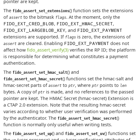
pointer are kept.
The
() function sets the extensions
fido_assert_set_extensions
of
to the bitmask
. At the moment, only the
assert
flags
FIDO_EXT_CRED_BLOB
,
FIDO_EXT_HMAC_SECRET
,
FIDO_EXT_LARGEBLOB_KEY
, and
FIDO_EXT_PAYMENT
extensions are supported. If
is zero, the extensions of
flags
are cleared. Enabling
FIDO_EXT_PAYMENT
does not
assert
affect how
fido_assert_verify(3)
verifies the RP ID; the platform
is responsible for determining what constitutes a payment
authentication.
The
() and
fido_assert_set_hmac_salt
() functions set the hmac-salt and
fido_assert_set_hmac_secret
hmac-secret parts of
to
, where
points to
assert
ptr
ptr
len
bytes. A copy of
is made, and no references to the passed
ptr
pointer are kept. The HMAC Secret (hmac-secret) Extension is
a CTAP 2.0 extension. Note that the resulting hmac-secret
varies according to whether user verification was performed
by the authenticator. The
()
fido_assert_set_hmac_secret
function is normally only useful when writing tests.
The
() and
() functions set
fido_assert_set_up
fido_assert_set_uv
the
(user presence) and
(user verification) attributes of