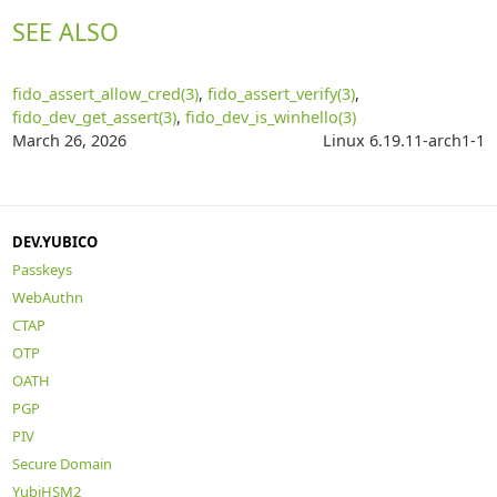
SEE ALSO
fido_assert_allow_cred(3)
,
fido_assert_verify(3)
,
fido_dev_get_assert(3)
,
fido_dev_is_winhello(3)
March 26, 2026
Linux 6.19.11-arch1-1
DEV.YUBICO
Passkeys
WebAuthn
CTAP
OTP
OATH
PGP
PIV
Secure Domain
YubiHSM2