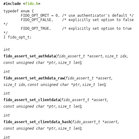
#include <
fido.h
>
typedef enum { 

	FIDO_OPT_OMIT = 0, /* use authenticator's default */ 

	FIDO_OPT_FALSE,    /* explicitly set option to false 
*/ 

        FIDO_OPT_TRUE,     /* explicitly set option to true 
*/ 

int
(
,
,
fido_assert_set_authdata
fido_assert_t *assert
size_t idx
,
);
const unsigned char *ptr
size_t len
int
(
,
fido_assert_set_authdata_raw
fido_assert_t *assert
,
,
);
size_t idx
const unsigned char *ptr
size_t len
int
(
,
fido_assert_set_clientdata
fido_assert_t *assert
,
);
const unsigned char *ptr
size_t len
int
(
,
fido_assert_set_clientdata_hash
fido_assert_t *assert
,
);
const unsigned char *ptr
size_t len
int