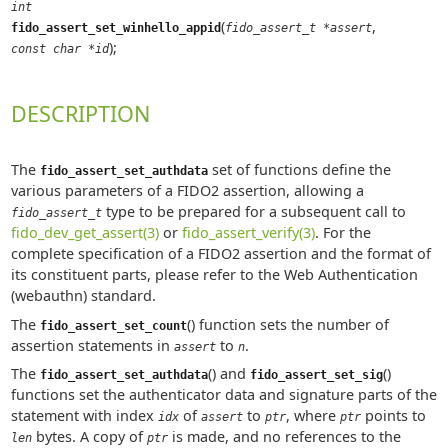
int
(
,
fido_assert_set_winhello_appid
fido_assert_t *assert
);
const char *id
DESCRIPTION
The
set of functions define the
fido_assert_set_authdata
various parameters of a FIDO2 assertion, allowing a
type to be prepared for a subsequent call to
fido_assert_t
fido_dev_get_assert(3)
or
fido_assert_verify(3)
. For the
complete specification of a FIDO2 assertion and the format of
its constituent parts, please refer to the Web Authentication
(webauthn) standard.
The
() function sets the number of
fido_assert_set_count
assertion statements in
to
.
assert
n
The
() and
()
fido_assert_set_authdata
fido_assert_set_sig
functions set the authenticator data and signature parts of the
statement with index
of
to
, where
points to
idx
assert
ptr
ptr
bytes. A copy of
is made, and no references to the
len
ptr