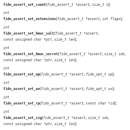
(
,
);
fido_assert_set_count
fido_assert_t *assert
size_t n
int
(
,
);
fido_assert_set_extensions
fido_assert_t *assert
int flags
int
(
,
fido_assert_set_hmac_salt
fido_assert_t *assert
,
);
const unsigned char *ptr
size_t len
int
(
,
,
fido_assert_set_hmac_secret
fido_assert_t *assert
size_t idx
,
);
const unsigned char *ptr
size_t len
int
(
,
);
fido_assert_set_up
fido_assert_t *assert
fido_opt_t up
int
(
,
);
fido_assert_set_uv
fido_assert_t *assert
fido_opt_t uv
int
(
,
);
fido_assert_set_rp
fido_assert_t *assert
const char *id
int
(
,
,
fido_assert_set_sig
fido_assert_t *assert
size_t idx
,
);
const unsigned char *ptr
size_t len