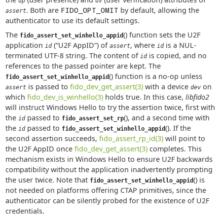
up
uv
. Both are
FIDO_OPT_OMIT
by default, allowing the
assert
authenticator to use its default settings.
The
() function sets the U2F
fido_assert_set_winhello_appid
application
(“U2F AppID”) of
, where
is a NUL-
id
assert
id
terminated UTF-8 string. The content of
is copied, and no
id
references to the passed pointer are kept. The
() function is a no-op unless
fido_assert_set_winhello_appid
is passed to
fido_dev_get_assert(3)
with a device
on
assert
dev
which
fido_dev_is_winhello(3)
holds true. In this case,
libfido2
will instruct Windows Hello to try the assertion twice, first with
the
passed to
(), and a second time with
id
fido_assert_set_rp
the
passed to
(). If the
id
fido_assert_set_winhello_appid
second assertion succeeds,
fido_assert_rp_id(3)
will point to
the U2F AppID once
fido_dev_get_assert(3)
completes. This
mechanism exists in Windows Hello to ensure U2F backwards
compatibility without the application inadvertently prompting
the user twice. Note that
() is
fido_assert_set_winhello_appid
not needed on platforms offering CTAP primitives, since the
authenticator can be silently probed for the existence of U2F
credentials.