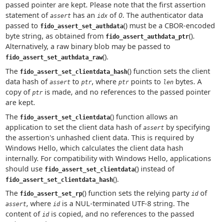
passed pointer are kept. Please note that the first assertion
statement of
has an
of
0
. The authenticator data
assert
idx
passed to
() must be a CBOR-encoded
fido_assert_set_authdata
byte string, as obtained from
().
fido_assert_authdata_ptr
Alternatively, a raw binary blob may be passed to
().
fido_assert_set_authdata_raw
The
() function sets the client
fido_assert_set_clientdata_hash
data hash of
to
, where
points to
bytes. A
assert
ptr
ptr
len
copy of
is made, and no references to the passed pointer
ptr
are kept.
The
() function allows an
fido_assert_set_clientdata
application to set the client data hash of
by specifying
assert
the assertion's unhashed client data. This is required by
Windows Hello, which calculates the client data hash
internally. For compatibility with Windows Hello, applications
should use
() instead of
fido_assert_set_clientdata
().
fido_assert_set_clientdata_hash
The
() function sets the relying party
of
fido_assert_set_rp
id
, where
is a NUL-terminated UTF-8 string. The
assert
id
content of
is copied, and no references to the passed
id