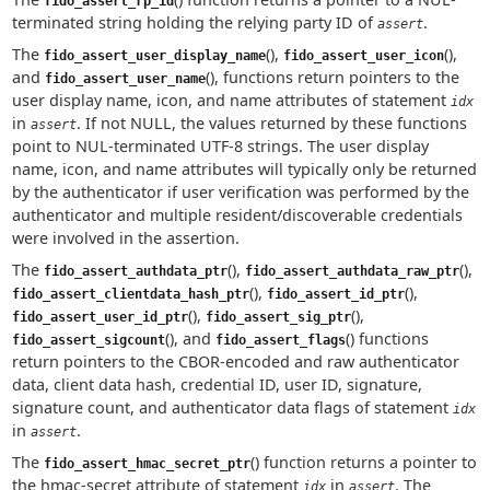
fido_assert_rp_id
terminated string holding the relying party ID of
.
assert
The
(),
(),
fido_assert_user_display_name
fido_assert_user_icon
and
(), functions return pointers to the
fido_assert_user_name
user display name, icon, and name attributes of statement
idx
in
. If not NULL, the values returned by these functions
assert
point to NUL-terminated UTF-8 strings. The user display
name, icon, and name attributes will typically only be returned
by the authenticator if user verification was performed by the
authenticator and multiple resident/discoverable credentials
were involved in the assertion.
The
(),
(),
fido_assert_authdata_ptr
fido_assert_authdata_raw_ptr
(),
(),
fido_assert_clientdata_hash_ptr
fido_assert_id_ptr
(),
(),
fido_assert_user_id_ptr
fido_assert_sig_ptr
(), and
() functions
fido_assert_sigcount
fido_assert_flags
return pointers to the CBOR-encoded and raw authenticator
data, client data hash, credential ID, user ID, signature,
signature count, and authenticator data flags of statement
idx
in
.
assert
The
() function returns a pointer to
fido_assert_hmac_secret_ptr
the hmac-secret attribute of statement
in
. The
idx
assert