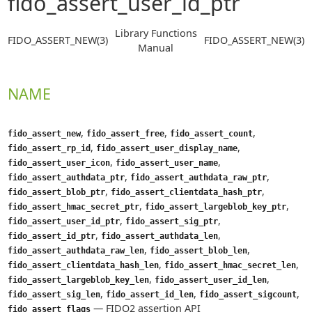
fido_assert_user_id_ptr
Library Functions
FIDO_ASSERT_NEW(3)
FIDO_ASSERT_NEW(3)
Manual
NAME
,
,
,
fido_assert_new
fido_assert_free
fido_assert_count
,
,
fido_assert_rp_id
fido_assert_user_display_name
,
,
fido_assert_user_icon
fido_assert_user_name
,
,
fido_assert_authdata_ptr
fido_assert_authdata_raw_ptr
,
,
fido_assert_blob_ptr
fido_assert_clientdata_hash_ptr
,
,
fido_assert_hmac_secret_ptr
fido_assert_largeblob_key_ptr
,
,
fido_assert_user_id_ptr
fido_assert_sig_ptr
,
,
fido_assert_id_ptr
fido_assert_authdata_len
,
,
fido_assert_authdata_raw_len
fido_assert_blob_len
,
,
fido_assert_clientdata_hash_len
fido_assert_hmac_secret_len
,
,
fido_assert_largeblob_key_len
fido_assert_user_id_len
,
,
,
fido_assert_sig_len
fido_assert_id_len
fido_assert_sigcount
—
FIDO2 assertion API
fido_assert_flags