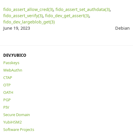
fido_assert_allow_cred(3)
,
fido_assert_set_authdata(3)
,
fido_assert_verify(3)
,
fido_dev_get_assert(3)
,
fido_dev_largeblob_get(3)
June 19, 2023
Debian
DEV.YUBICO
Passkeys
WebAuthn
CTAP
OTP
OATH
PGP
PIV
Secure Domain
YubiHSM2
Software Projects