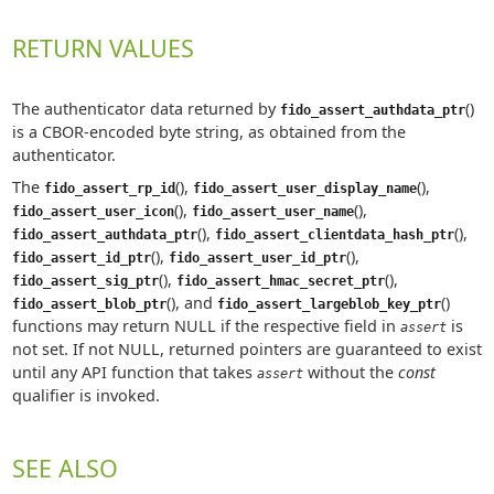
RETURN VALUES
The authenticator data returned by
()
fido_assert_authdata_ptr
is a CBOR-encoded byte string, as obtained from the
authenticator.
The
(),
(),
fido_assert_rp_id
fido_assert_user_display_name
(),
(),
fido_assert_user_icon
fido_assert_user_name
(),
(),
fido_assert_authdata_ptr
fido_assert_clientdata_hash_ptr
(),
(),
fido_assert_id_ptr
fido_assert_user_id_ptr
(),
(),
fido_assert_sig_ptr
fido_assert_hmac_secret_ptr
(), and
()
fido_assert_blob_ptr
fido_assert_largeblob_key_ptr
functions may return NULL if the respective field in
is
assert
not set. If not NULL, returned pointers are guaranteed to exist
until any API function that takes
without the
const
assert
qualifier is invoked.
SEE ALSO