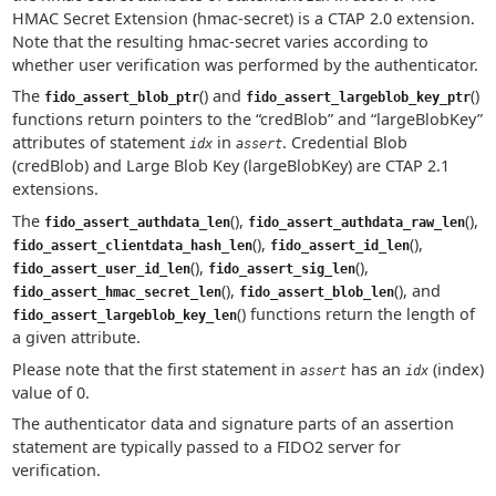
HMAC Secret Extension (hmac-secret) is a CTAP 2.0 extension.
Note that the resulting hmac-secret varies according to
whether user verification was performed by the authenticator.
The
() and
()
fido_assert_blob_ptr
fido_assert_largeblob_key_ptr
functions return pointers to the “credBlob” and “largeBlobKey”
attributes of statement
in
. Credential Blob
idx
assert
(credBlob) and Large Blob Key (largeBlobKey) are CTAP 2.1
extensions.
The
(),
(),
fido_assert_authdata_len
fido_assert_authdata_raw_len
(),
(),
fido_assert_clientdata_hash_len
fido_assert_id_len
(),
(),
fido_assert_user_id_len
fido_assert_sig_len
(),
(), and
fido_assert_hmac_secret_len
fido_assert_blob_len
() functions return the length of
fido_assert_largeblob_key_len
a given attribute.
Please note that the first statement in
has an
(index)
assert
idx
value of 0.
The authenticator data and signature parts of an assertion
statement are typically passed to a FIDO2 server for
verification.