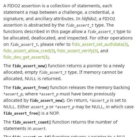
A FIDO2 assertion is a collection of statements, each
statement a map between a challenge, a credential, a
signature, and ancillary attributes. In
libfido2
, a FIDO2
assertion is abstracted by the
type. The
fido_assert_t
functions described in this page allow a
type to
fido_assert_t
be allocated, deallocated, and inspected. For other operations
on
, please refer to
fido_assert_set_authdata(3)
,
fido_assert_t
fido_assert_allow_cred(3)
,
fido_assert_verify(3)
, and
fido_dev_get_assert(3)
.
The
() function returns a pointer to a newly
fido_assert_new
allocated, empty
type. If memory cannot be
fido_assert_t
allocated, NULL is returned.
The
() function releases the memory backing
fido_assert_free
, where
must have been previously
*assert_p
*assert_p
allocated by
(). On return,
is set to
fido_assert_new
*assert_p
NULL. Either
or
may be NULL, in which case
assert_p
*assert_p
() is a NOP.
fido_assert_free
The
() function returns the number of
fido_assert_count
statements in
.
assert
The
() function returns a pointer to a NUL-