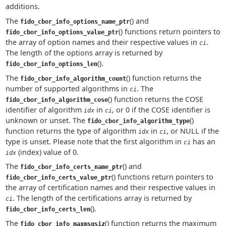
additions.
The
() and
fido_cbor_info_options_name_ptr
() functions return pointers to
fido_cbor_info_options_value_ptr
the array of option names and their respective values in
.
ci
The length of the options array is returned by
().
fido_cbor_info_options_len
The
() function returns the
fido_cbor_info_algorithm_count
number of supported algorithms in
. The
ci
() function returns the COSE
fido_cbor_info_algorithm_cose
identifier of algorithm
in
, or 0 if the COSE identifier is
idx
ci
unknown or unset. The
()
fido_cbor_info_algorithm_type
function returns the type of algorithm
in
, or NULL if the
idx
ci
type is unset. Please note that the first algorithm in
has an
ci
(index) value of 0.
idx
The
() and
fido_cbor_info_certs_name_ptr
() functions return pointers to
fido_cbor_info_certs_value_ptr
the array of certification names and their respective values in
. The length of the certifications array is returned by
ci
().
fido_cbor_info_certs_len
The
() function returns the maximum
fido_cbor_info_maxmsgsiz