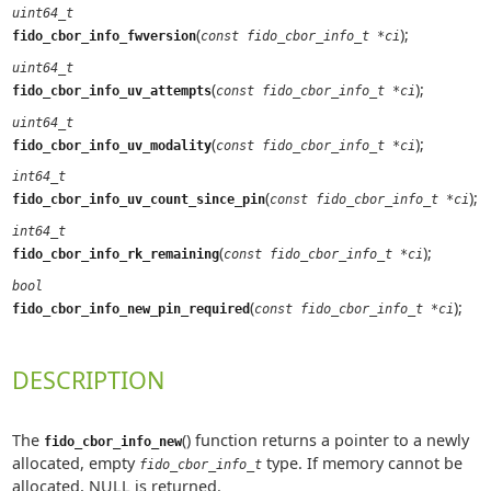
uint64_t
(
);
fido_cbor_info_fwversion
const fido_cbor_info_t *ci
uint64_t
(
);
fido_cbor_info_uv_attempts
const fido_cbor_info_t *ci
uint64_t
(
);
fido_cbor_info_uv_modality
const fido_cbor_info_t *ci
int64_t
(
);
fido_cbor_info_uv_count_since_pin
const fido_cbor_info_t *ci
int64_t
(
);
fido_cbor_info_rk_remaining
const fido_cbor_info_t *ci
bool
(
);
fido_cbor_info_new_pin_required
const fido_cbor_info_t *ci
DESCRIPTION
The
() function returns a pointer to a newly
fido_cbor_info_new
allocated, empty
type. If memory cannot be
fido_cbor_info_t
allocated, NULL is returned.