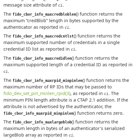
message size attribute of
.
ci
The
() function returns the
fido_cbor_info_maxcredbloblen
maximum “credBlob” length in bytes supported by the
authenticator as reported in
.
ci
The
() function returns the
fido_cbor_info_maxcredcntlst
maximum supported number of credentials in a single
credential ID list as reported in
.
ci
The
() function returns the
fido_cbor_info_maxcredidlen
maximum supported length of a credential ID as reported in
.
ci
The
() function returns the
fido_cbor_info_maxrpid_minpinlen
maximum number of RP IDs that may be passed to
fido_dev_set_pin_minlen_rpid(3)
, as reported in
. The
ci
minimum PIN length attribute is a CTAP 2.1 addition. If the
attribute is not advertised by the authenticator, the
() function returns zero.
fido_cbor_info_maxrpid_minpinlen
The
() function returns the
fido_cbor_info_maxlargeblob
maximum length in bytes of an authenticator's serialized
largeBlob array as reported in
.
ci