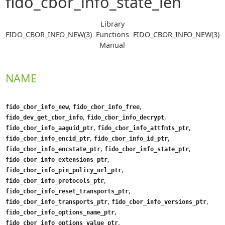
fido_cbor_info_state_len
Library
FIDO_CBOR_INFO_NEW(3)
Functions
FIDO_CBOR_INFO_NEW(3)
Manual
NAME
,
,
fido_cbor_info_new
fido_cbor_info_free
,
,
fido_dev_get_cbor_info
fido_cbor_info_decrypt
,
,
fido_cbor_info_aaguid_ptr
fido_cbor_info_attfmts_ptr
,
,
fido_cbor_info_encid_ptr
fido_cbor_info_id_ptr
,
,
fido_cbor_info_encstate_ptr
fido_cbor_info_state_ptr
,
fido_cbor_info_extensions_ptr
,
fido_cbor_info_pin_policy_url_ptr
,
fido_cbor_info_protocols_ptr
,
fido_cbor_info_reset_transports_ptr
,
,
fido_cbor_info_transports_ptr
fido_cbor_info_versions_ptr
,
fido_cbor_info_options_name_ptr
,
fido_cbor_info_options_value_ptr