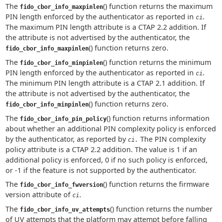
The
() function returns the maximum
fido_cbor_info_maxpinlen
PIN length enforced by the authenticator as reported in
.
ci
The maximum PIN length attribute is a CTAP 2.2 addition. If
the attribute is not advertised by the authenticator, the
() function returns zero.
fido_cbor_info_maxpinlen
The
() function returns the minimum
fido_cbor_info_minpinlen
PIN length enforced by the authenticator as reported in
.
ci
The minimum PIN length attribute is a CTAP 2.1 addition. If
the attribute is not advertised by the authenticator, the
() function returns zero.
fido_cbor_info_minpinlen
The
() function returns information
fido_cbor_info_pin_policy
about whether an additional PIN complexity policy is enforced
by the authenticator, as reported by
The PIN complexity
ci.
policy attribute is a CTAP 2.2 addition. The value is 1 if an
additional policy is enforced, 0 if no such policy is enforced,
or -1 if the feature is not supported by the authenticator.
The
() function returns the firmware
fido_cbor_info_fwversion
version attribute of
.
ci
The
() function returns the number
fido_cbor_info_uv_attempts
of UV attempts that the platform may attempt before falling