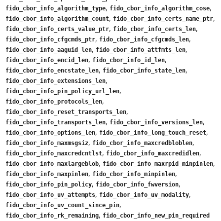
,
,
fido_cbor_info_algorithm_type
fido_cbor_info_algorithm_cose
,
,
fido_cbor_info_algorithm_count
fido_cbor_info_certs_name_ptr
,
,
fido_cbor_info_certs_value_ptr
fido_cbor_info_certs_len
,
,
fido_cbor_info_cfgcmds_ptr
fido_cbor_info_cfgcmds_len
,
,
fido_cbor_info_aaguid_len
fido_cbor_info_attfmts_len
,
,
fido_cbor_info_encid_len
fido_cbor_info_id_len
,
,
fido_cbor_info_encstate_len
fido_cbor_info_state_len
,
fido_cbor_info_extensions_len
,
fido_cbor_info_pin_policy_url_len
,
fido_cbor_info_protocols_len
,
fido_cbor_info_reset_transports_len
,
,
fido_cbor_info_transports_len
fido_cbor_info_versions_len
,
,
fido_cbor_info_options_len
fido_cbor_info_long_touch_reset
,
,
fido_cbor_info_maxmsgsiz
fido_cbor_info_maxcredbloblen
,
,
fido_cbor_info_maxcredcntlst
fido_cbor_info_maxcredidlen
,
,
fido_cbor_info_maxlargeblob
fido_cbor_info_maxrpid_minpinlen
,
,
fido_cbor_info_maxpinlen
fido_cbor_info_minpinlen
,
,
fido_cbor_info_pin_policy
fido_cbor_info_fwversion
,
,
fido_cbor_info_uv_attempts
fido_cbor_info_uv_modality
,
fido_cbor_info_uv_count_since_pin
,
fido_cbor_info_rk_remaining
fido_cbor_info_new_pin_required