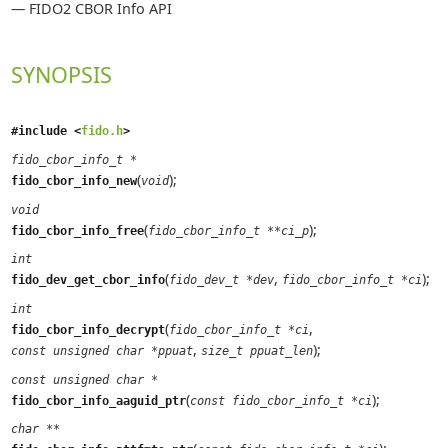
—
FIDO2 CBOR Info API
SYNOPSIS
#include <
fido.h
>
fido_cbor_info_t *
(
);
fido_cbor_info_new
void
void
(
);
fido_cbor_info_free
fido_cbor_info_t **ci_p
int
(
,
);
fido_dev_get_cbor_info
fido_dev_t *dev
fido_cbor_info_t *ci
int
(
,
fido_cbor_info_decrypt
fido_cbor_info_t *ci
,
);
const unsigned char *ppuat
size_t ppuat_len
const unsigned char *
(
);
fido_cbor_info_aaguid_ptr
const fido_cbor_info_t *ci
char **