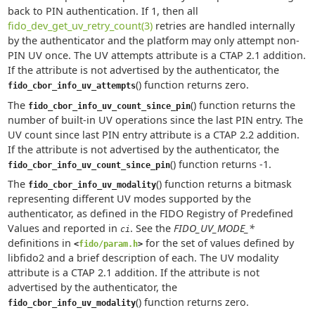
back to PIN authentication. If 1, then all
fido_dev_get_uv_retry_count(3)
retries are handled internally
by the authenticator and the platform may only attempt non-
PIN UV once. The UV attempts attribute is a CTAP 2.1 addition.
If the attribute is not advertised by the authenticator, the
() function returns zero.
fido_cbor_info_uv_attempts
The
() function returns the
fido_cbor_info_uv_count_since_pin
number of built-in UV operations since the last PIN entry. The
UV count since last PIN entry attribute is a CTAP 2.2 addition.
If the attribute is not advertised by the authenticator, the
() function returns -1.
fido_cbor_info_uv_count_since_pin
The
() function returns a bitmask
fido_cbor_info_uv_modality
representing different UV modes supported by the
authenticator, as defined in the FIDO Registry of Predefined
Values and reported in
. See the
FIDO_UV_MODE_*
ci
definitions in
for the set of values defined by
<
fido/param.h
>
libfido2 and a brief description of each. The UV modality
attribute is a CTAP 2.1 addition. If the attribute is not
advertised by the authenticator, the
() function returns zero.
fido_cbor_info_uv_modality