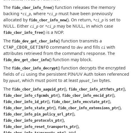
The
() function releases the memory
fido_cbor_info_free
backing
, where
must have been previously
*ci_p
*ci_p
allocated by
(). On return,
is set to
fido_cbor_info_new
*ci_p
NULL. Either
or
may be NULL, in which case
ci_p
*ci_p
() is a NOP.
fido_cbor_info_free
The
() function transmits a
fido_dev_get_cbor_info
CTAP_CBOR_GETINFO
command to
and fills
with
dev
ci
attributes retrieved from the command's response. The
() function may block.
fido_dev_get_cbor_info
The
() function decrypts the encrypted
fido_cbor_info_decrypt
fields of
using the persistent PIN/UV Auth token referenced
ci
by
, which must point to at least
bytes.
ppuat
ppuat_len
The
(),
(),
fido_cbor_info_aaguid_ptr
fido_cbor_info_attfmts_ptr
(),
(),
fido_cbor_info_cfgcmds_ptr
fido_cbor_info_encid_ptr
(),
(),
fido_cbor_info_id_ptr
fido_cbor_info_encstate_ptr
(),
(),
fido_cbor_info_state_ptr
fido_cbor_info_extensions_ptr
(),
fido_cbor_info_pin_policy_url_ptr
(),
fido_cbor_info_protocols_ptr
(),
fido_cbor_info_reset_transports_ptr
(), and