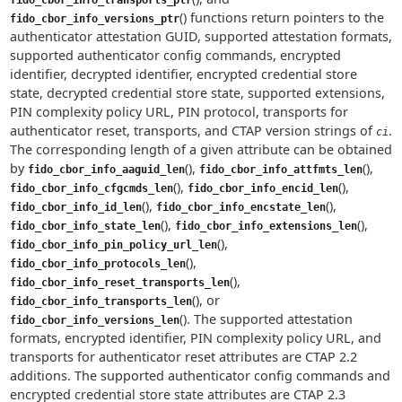
fido_cbor_info_transports_ptr
() functions return pointers to the
fido_cbor_info_versions_ptr
authenticator attestation GUID, supported attestation formats,
supported authenticator config commands, encrypted
identifier, decrypted identifier, encrypted credential store
state, decrypted credential store state, supported extensions,
PIN complexity policy URL, PIN protocol, transports for
authenticator reset, transports, and CTAP version strings of
.
ci
The corresponding length of a given attribute can be obtained
by
(),
(),
fido_cbor_info_aaguid_len
fido_cbor_info_attfmts_len
(),
(),
fido_cbor_info_cfgcmds_len
fido_cbor_info_encid_len
(),
(),
fido_cbor_info_id_len
fido_cbor_info_encstate_len
(),
(),
fido_cbor_info_state_len
fido_cbor_info_extensions_len
(),
fido_cbor_info_pin_policy_url_len
(),
fido_cbor_info_protocols_len
(),
fido_cbor_info_reset_transports_len
(), or
fido_cbor_info_transports_len
(). The supported attestation
fido_cbor_info_versions_len
formats, encrypted identifier, PIN complexity policy URL, and
transports for authenticator reset attributes are CTAP 2.2
additions. The supported authenticator config commands and
encrypted credential store state attributes are CTAP 2.3